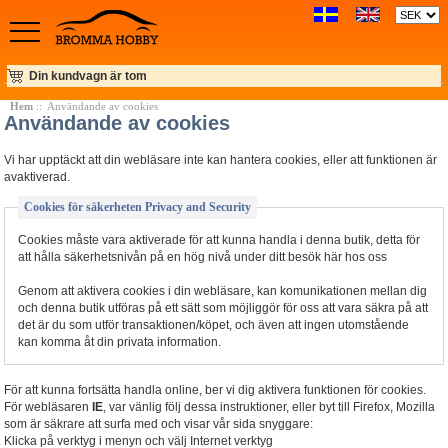
Din kundvagn är tom
Hem
:: Användande av cookies
Användande av cookies
Vi har upptäckt att din webläsare inte kan hantera cookies, eller att funktionen är
avaktiverad.
Cookies för säkerheten Privacy and Security
Cookies måste vara aktiverade för att kunna handla i denna butik, detta för
att hålla säkerhetsnivån på en hög nivå under ditt besök här hos oss
Genom att aktivera cookies i din webläsare, kan komunikationen mellan dig
och denna butik utföras på ett sätt som möjliggör för oss att vara säkra på att
det är du som utför transaktionen/köpet, och även att ingen utomstående
kan komma åt din privata information.
För att kunna fortsätta handla online, ber vi dig aktivera funktionen för cookies.
För webläsaren
IE
, var vänlig följ dessa instruktioner, eller byt till Firefox, Mozilla
som är säkrare att surfa med och visar vår sida snyggare:
Klicka på verktyg i menyn och välj Internet verktyg