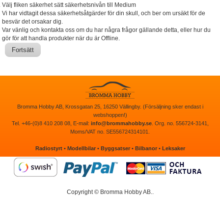
Välj fliken säkerhet sätt säkerhetsnivån till Medium
Vi har vidtagit dessa säkerhetsåtgärder för din skull, och ber om ursäkt för de
besvär det orsakar dig.
Var vänlig och kontakta oss om du har några frågor gällande detta, eller hur du
gör för att handla produkter när du är Offline.
Fortsätt
Bromma Hobby AB, Krossgatan 25, 16250 Vällingby. (Försäljning sker endast i
webshoppen!)
Tel. +46-(0)8 410 208 08, E-mail:
info@brommahobby.se
. Org. no. 556724-3141,
Moms/VAT no. SE556724314101.
Radiostyrt
•
Modellbilar
•
Byggsatser
•
Bilbanor
•
Leksaker
Copyright © Bromma Hobby AB..