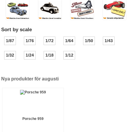
Sort by scale
1/87
1/76
1/72
1/64
1/50
1/43
1/32
1/24
1/18
1/12
Nya produkter för augusti
Porsche 959