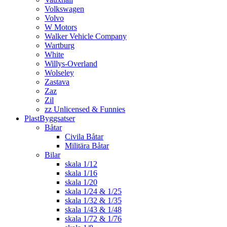
Volkswagen
Volvo
W Motors
Walker Vehicle Company
Wartburg
White
Willys-Overland
Wolseley
Zastava
Zaz
Zil
zz Unlicensed & Funnies
PlastByggsatser
Båtar
Civila Båtar
Militära Båtar
Bilar
skala 1/12
skala 1/16
skala 1/20
skala 1/24 & 1/25
skala 1/32 & 1/35
skala 1/43 & 1/48
skala 1/72 & 1/76