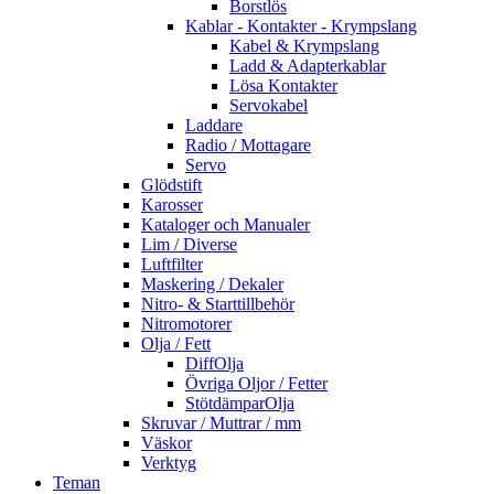
Borstlös
Kablar - Kontakter - Krympslang
Kabel & Krympslang
Ladd & Adapterkablar
Lösa Kontakter
Servokabel
Laddare
Radio / Mottagare
Servo
Glödstift
Karosser
Kataloger och Manualer
Lim / Diverse
Luftfilter
Maskering / Dekaler
Nitro- & Starttillbehör
Nitromotorer
Olja / Fett
DiffOlja
Övriga Oljor / Fetter
StötdämparOlja
Skruvar / Muttrar / mm
Väskor
Verktyg
Teman