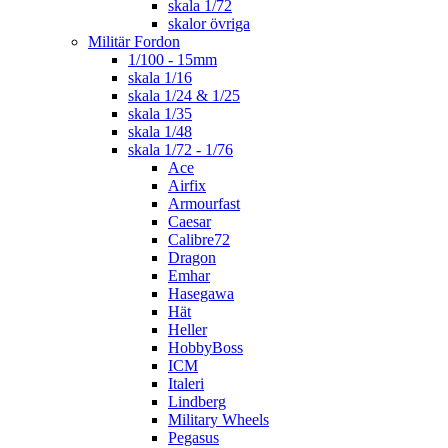
skala 1/72
skalor övriga
Militär Fordon
1/100 - 15mm
skala 1/16
skala 1/24 & 1/25
skala 1/35
skala 1/48
skala 1/72 - 1/76
Ace
Airfix
Armourfast
Caesar
Calibre72
Dragon
Emhar
Hasegawa
Hät
Heller
HobbyBoss
ICM
Italeri
Lindberg
Military Wheels
Pegasus