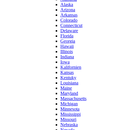
Alaska
Arizona
Arkansas
Colorado
Connecticut
Delaware
Florida
Georgia
Hawaii
Illinois
Indiana
Iowa
Kalifornien
Kansas
Kentuky
Louisiana
Maine
Maryland
Massachusetts
Michigan
Minnesota
Mississippi
Missouri
Nebraska
Nevada