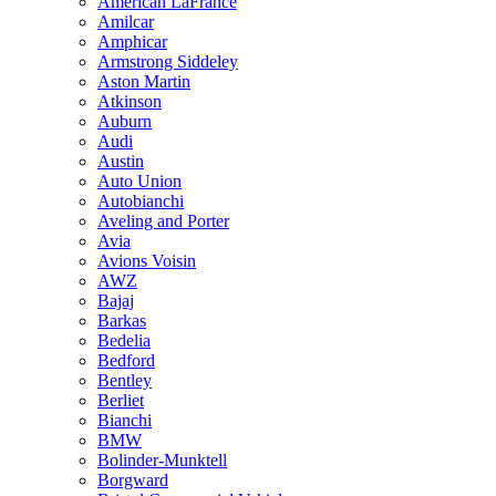
American LaFrance
Amilcar
Amphicar
Armstrong Siddeley
Aston Martin
Atkinson
Auburn
Audi
Austin
Auto Union
Autobianchi
Aveling and Porter
Avia
Avions Voisin
AWZ
Bajaj
Barkas
Bedelia
Bedford
Bentley
Berliet
Bianchi
BMW
Bolinder-Munktell
Borgward