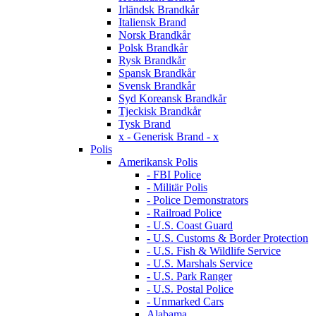
Irländsk Brandkår
Italiensk Brand
Norsk Brandkår
Polsk Brandkår
Rysk Brandkår
Spansk Brandkår
Svensk Brandkår
Syd Koreansk Brandkår
Tjeckisk Brandkår
Tysk Brand
x - Generisk Brand - x
Polis
Amerikansk Polis
- FBI Police
- Militär Polis
- Police Demonstrators
- Railroad Police
- U.S. Coast Guard
- U.S. Customs & Border Protection
- U.S. Fish & Wildlife Service
- U.S. Marshals Service
- U.S. Park Ranger
- U.S. Postal Police
- Unmarked Cars
Alabama