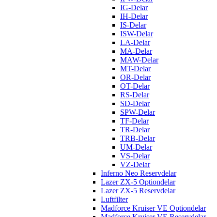
IG-Delar
IH-Delar
IS-Delar
ISW-Delar
LA-Delar
MA-Delar
MAW-Delar
MT-Delar
OR-Delar
OT-Delar
RS-Delar
SD-Delar
SPW-Delar
TF-Delar
TR-Delar
TRB-Delar
UM-Delar
VS-Delar
VZ-Delar
Inferno Neo Reservdelar
Lazer ZX-5 Optiondelar
Lazer ZX-5 Reservdelar
Luftfilter
Madforce Kruiser VE Optiondelar
Madforce Kruiser VE Reservdelar