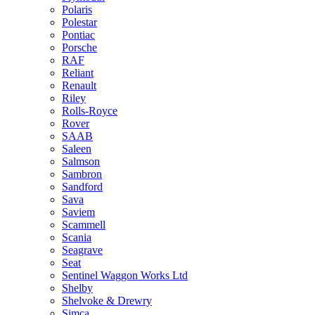
Polaris
Polestar
Pontiac
Porsche
RAF
Reliant
Renault
Riley
Rolls-Royce
Rover
SAAB
Saleen
Salmson
Sambron
Sandford
Sava
Saviem
Scammell
Scania
Seagrave
Seat
Sentinel Waggon Works Ltd
Shelby
Shelvoke & Drewry
Simca