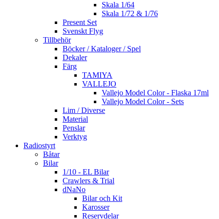
Skala 1/64
Skala 1/72 & 1/76
Present Set
Svenskt Flyg
Tillbehör
Böcker / Kataloger / Spel
Dekaler
Färg
TAMIYA
VALLEJO
Vallejo Model Color - Flaska 17ml
Vallejo Model Color - Sets
Lim / Diverse
Material
Penslar
Verktyg
Radiostyrt
Båtar
Bilar
1/10 - EL Bilar
Crawlers & Trial
dNaNo
Bilar och Kit
Karosser
Reservdelar