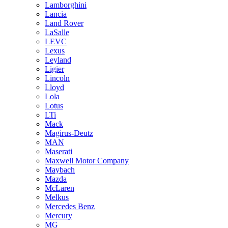
Lamborghini
Lancia
Land Rover
LaSalle
LEVC
Lexus
Leyland
Ligier
Lincoln
Lloyd
Lola
Lotus
LTi
Mack
Magirus-Deutz
MAN
Maserati
Maxwell Motor Company
Maybach
Mazda
McLaren
Melkus
Mercedes Benz
Mercury
MG