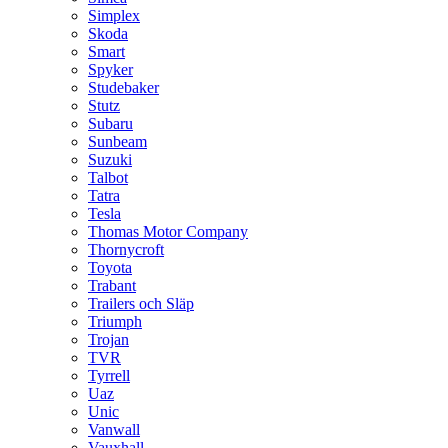
Simplex
Skoda
Smart
Spyker
Studebaker
Stutz
Subaru
Sunbeam
Suzuki
Talbot
Tatra
Tesla
Thomas Motor Company
Thornycroft
Toyota
Trabant
Trailers och Släp
Triumph
Trojan
TVR
Tyrrell
Uaz
Unic
Vanwall
Vauxhall