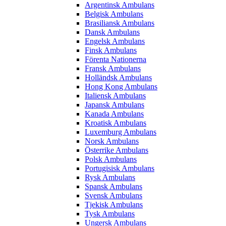
Argentinsk Ambulans
Belgisk Ambulans
Brasiliansk Ambulans
Dansk Ambulans
Engelsk Ambulans
Finsk Ambulans
Förenta Nationerna
Fransk Ambulans
Holländsk Ambulans
Hong Kong Ambulans
Italiensk Ambulans
Japansk Ambulans
Kanada Ambulans
Kroatisk Ambulans
Luxemburg Ambulans
Norsk Ambulans
Österrike Ambulans
Polsk Ambulans
Portugisisk Ambulans
Rysk Ambulans
Spansk Ambulans
Svensk Ambulans
Tjekisk Ambulans
Tysk Ambulans
Ungersk Ambulans