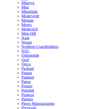
Minerva
Mini
Mitsubishi
Monteverdi
Morgan
Morris
Moskvitch
Muir-Hill
Nash
Nissan
Northern Coachbuilders
NSU
Oldsmobile
Opel
Oreca
Packard
Pagani
Panhard
Panoz
Pegaso
Peterbilt
Peugeot
Piaggio
Pierce Manufacturing
Plymouth