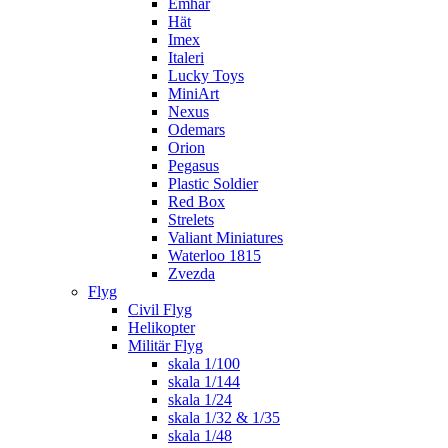
Emhar
Hät
Imex
Italeri
Lucky Toys
MiniArt
Nexus
Odemars
Orion
Pegasus
Plastic Soldier
Red Box
Strelets
Valiant Miniatures
Waterloo 1815
Zvezda
Flyg
Civil Flyg
Helikopter
Militär Flyg
skala 1/100
skala 1/144
skala 1/24
skala 1/32 & 1/35
skala 1/48