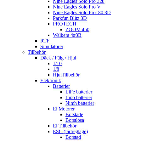
Nine Eagles Solo Pro 328
Nine Eagles Solo Pro V
Nine Eagles Solo Pro180 3D
Parkfun Blitz 3D
PROTECH
ZOOM 450
Walkera 4#3B
RTF
Simulatorer
Tillbehör
Däck / Fälg / Hjul
1/10
1/8
HjulTillbehör
Elektronik
Batterier
LiFe batterier
Lipo batterier
Nimh batterier
El Motorer
Borstade
Borstlösa
El Tillbehör
ESC (fartreglage)
Borstad