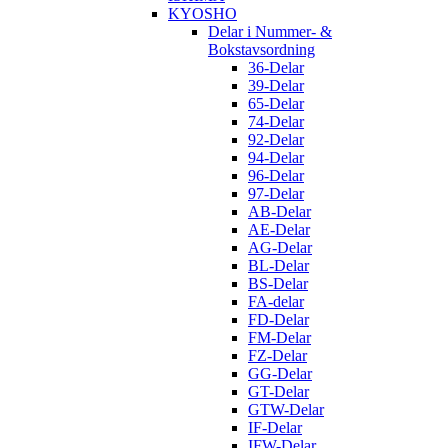
KYOSHO
Delar i Nummer- &
Bokstavsordning
36-Delar
39-Delar
65-Delar
74-Delar
92-Delar
94-Delar
96-Delar
97-Delar
AB-Delar
AE-Delar
AG-Delar
BL-Delar
BS-Delar
FA-delar
FD-Delar
FM-Delar
FZ-Delar
GG-Delar
GT-Delar
GTW-Delar
IF-Delar
IFW-Delar