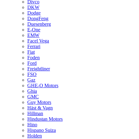
Divco
DKW
Dodge
DongFeng
Duesenberg
E-One
EMW
Facel Vega
Ferrari
Fiat
Foden
Ford
Freightliner
FSO
Gaz
GHE-O Motors
Ghia
GMC
Guy Motors
Häst & Vagn
Hillman
Hindustan Motors
Hino
Hispano Suiza
Holden