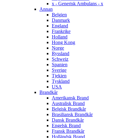
x - Generisk Ambulans - x
Annan
Belgien
Danmark
England
Frankrike
Holland
Hong Kong
Norge
Ryssland
Schweiz
Spanien
Sverige
Tjekien
Tyskland
USA
Brandkår
Amerikansk Brand
Australisk Brand
Belgisk Brandkår
Brasiliansk Brandkår
Dansk Brandkår
Engelsk Brand
Fransk Brandkår
Holländsk Brand