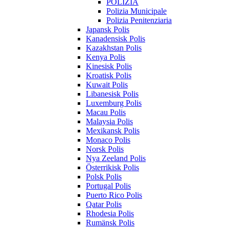
POLIZIA
Polizia Municipale
Polizia Penitenziaria
Japansk Polis
Kanadensisk Polis
Kazakhstan Polis
Kenya Polis
Kinesisk Polis
Kroatisk Polis
Kuwait Polis
Libanesisk Polis
Luxemburg Polis
Macau Polis
Malaysia Polis
Mexikansk Polis
Monaco Polis
Norsk Polis
Nya Zeeland Polis
Österrikisk Polis
Polsk Polis
Portugal Polis
Puerto Rico Polis
Qatar Polis
Rhodesia Polis
Rumänsk Polis