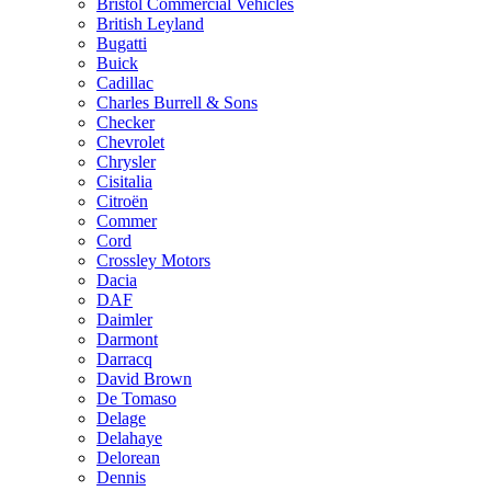
Bristol Commercial Vehicles
British Leyland
Bugatti
Buick
Cadillac
Charles Burrell & Sons
Checker
Chevrolet
Chrysler
Cisitalia
Citroën
Commer
Cord
Crossley Motors
Dacia
DAF
Daimler
Darmont
Darracq
David Brown
De Tomaso
Delage
Delahaye
Delorean
Dennis