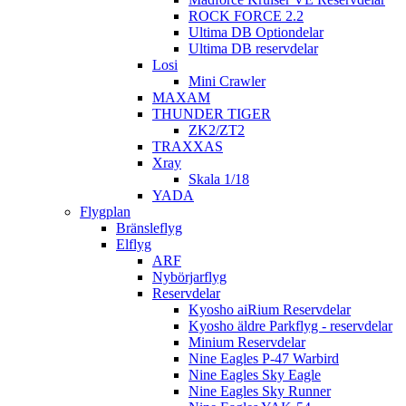
ROCK FORCE 2.2
Ultima DB Optiondelar
Ultima DB reservdelar
Losi
Mini Crawler
MAXAM
THUNDER TIGER
ZK2/ZT2
TRAXXAS
Xray
Skala 1/18
YADA
Flygplan
Bränsleflyg
Elflyg
ARF
Nybörjarflyg
Reservdelar
Kyosho aiRium Reservdelar
Kyosho äldre Parkflyg - reservdelar
Minium Reservdelar
Nine Eagles P-47 Warbird
Nine Eagles Sky Eagle
Nine Eagles Sky Runner