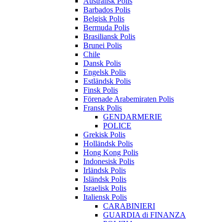
Australisk Polis
Barbados Polis
Belgisk Polis
Bermuda Polis
Brasiliansk Polis
Brunei Polis
Chile
Dansk Polis
Engelsk Polis
Estländsk Polis
Finsk Polis
Förenade Arabemiraten Polis
Fransk Polis
GENDARMERIE
POLICE
Grekisk Polis
Holländsk Polis
Hong Kong Polis
Indonesisk Polis
Irländsk Polis
Isländsk Polis
Israelisk Polis
Italiensk Polis
CARABINIERI
GUARDIA di FINANZA