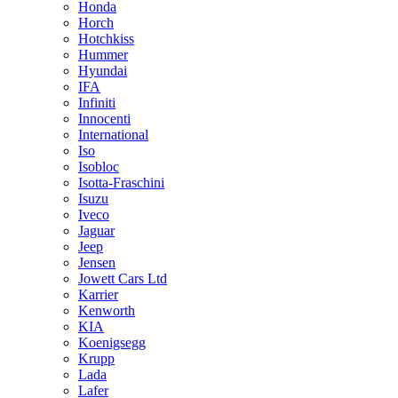
Honda
Horch
Hotchkiss
Hummer
Hyundai
IFA
Infiniti
Innocenti
International
Iso
Isobloc
Isotta-Fraschini
Isuzu
Iveco
Jaguar
Jeep
Jensen
Jowett Cars Ltd
Karrier
Kenworth
KIA
Koenigsegg
Krupp
Lada
Lafer