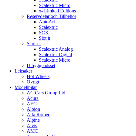
Scalextric Micro
x- Limited Editions
Reservdelar och Tillbehör
AutoArt
Scalextric
SCX
Slot.it
Startset
Scalextric Analog
Scalextric Digital
Scalextric Micro
Utbyggnadsset
Leksaker
Hot Wheels
Övrigt
Modellbilar
AC Cars Group Ltd.
Acura
AEC
Albion
Alfa Romeo
Alpine
Alvis
AMC