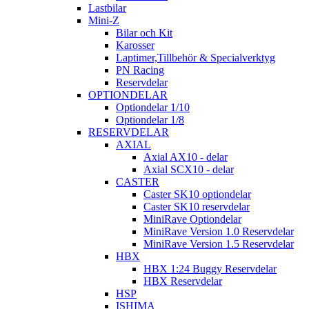
Lastbilar
Mini-Z
Bilar och Kit
Karosser
Laptimer,Tillbehör & Specialverktyg
PN Racing
Reservdelar
OPTIONDELAR
Optiondelar 1/10
Optiondelar 1/8
RESERVDELAR
AXIAL
Axial AX10 - delar
Axial SCX10 - delar
CASTER
Caster SK10 optiondelar
Caster SK10 reservdelar
MiniRave Optiondelar
MiniRave Version 1.0 Reservdelar
MiniRave Version 1.5 Reservdelar
HBX
HBX 1:24 Buggy Reservdelar
HBX Reservdelar
HSP
ISHIMA