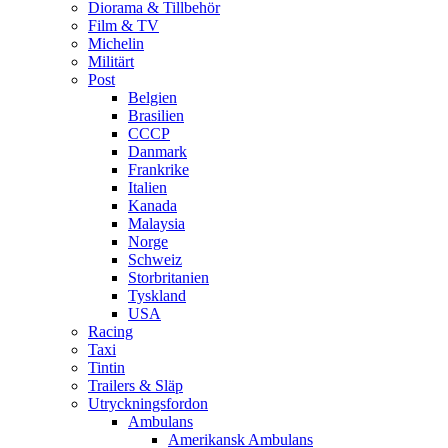
Diorama & Tillbehör
Film & TV
Michelin
Militärt
Post
Belgien
Brasilien
CCCP
Danmark
Frankrike
Italien
Kanada
Malaysia
Norge
Schweiz
Storbritanien
Tyskland
USA
Racing
Taxi
Tintin
Trailers & Släp
Utryckningsfordon
Ambulans
Amerikansk Ambulans