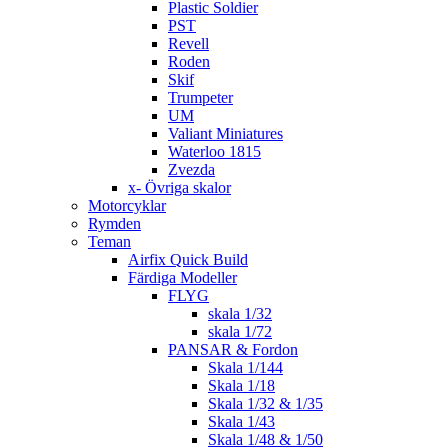
Plastic Soldier
PST
Revell
Roden
Skif
Trumpeter
UM
Valiant Miniatures
Waterloo 1815
Zvezda
x- Övriga skalor
Motorcyklar
Rymden
Teman
Airfix Quick Build
Färdiga Modeller
FLYG
skala 1/32
skala 1/72
PANSAR & Fordon
Skala 1/144
Skala 1/18
Skala 1/32 & 1/35
Skala 1/43
Skala 1/48 & 1/50