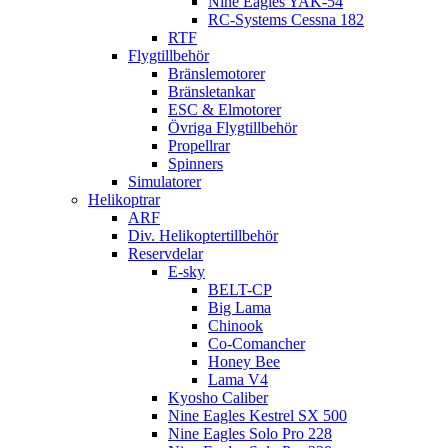
Nine Eagles YAK-54
RC-Systems Cessna 182
RTF
Flygtillbehör
Bränslemotorer
Bränsletankar
ESC & Elmotorer
Övriga Flygtillbehör
Propellrar
Spinners
Simulatorer
Helikoptrar
ARF
Div. Helikoptertillbehör
Reservdelar
E-sky
BELT-CP
Big Lama
Chinook
Co-Comancher
Honey Bee
Lama V4
Kyosho Caliber
Nine Eagles Kestrel SX 500
Nine Eagles Solo Pro 228