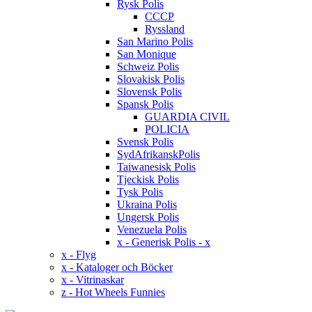
Rysk Polis
CCCP
Ryssland
San Marino Polis
San Monique
Schweiz Polis
Slovakisk Polis
Slovensk Polis
Spansk Polis
GUARDIA CIVIL
POLICIA
Svensk Polis
SydAfrikanskPolis
Taiwanesisk Polis
Tjeckisk Polis
Tysk Polis
Ukraina Polis
Ungersk Polis
Venezuela Polis
x - Generisk Polis - x
x - Flyg
x - Kataloger och Böcker
x - Vitrinaskar
z - Hot Wheels Funnies