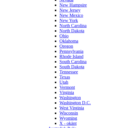
New Hampsire
New Jersey
New Mexico
New York
North Carolina
North Dakota
Ohio
Oklahoma
Oregon
Pennsylvania
Rhode Island
South Carolina
South Dakota
Tennessee
Texas
Utah
Vermont
Virginia
Washington
Washington D.C.
West Virginia
Wisconsin
Wyoming
X - okänt