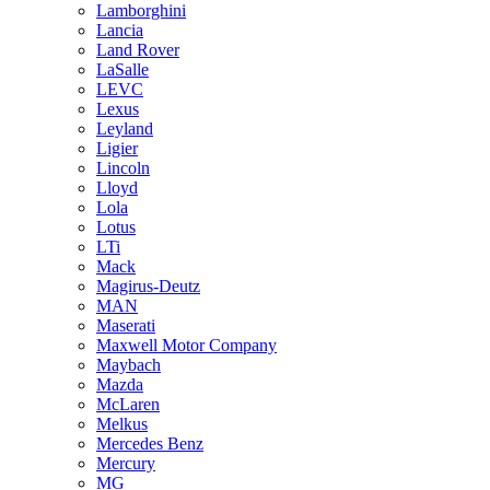
Lamborghini
Lancia
Land Rover
LaSalle
LEVC
Lexus
Leyland
Ligier
Lincoln
Lloyd
Lola
Lotus
LTi
Mack
Magirus-Deutz
MAN
Maserati
Maxwell Motor Company
Maybach
Mazda
McLaren
Melkus
Mercedes Benz
Mercury
MG