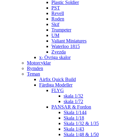
Plastic Soldier
PST
Revell
Roden
Skif
Trumpeter
UM
Valiant Miniatures
Waterloo 1815
Zvezda
x- Övriga skalor
Motorcyklar
Rymden
Teman
Airfix Quick Build
Färdiga Modeller
FLYG
skala 1/32
skala 1/72
PANSAR & Fordon
Skala 1/144
Skala 1/18
Skala 1/32 & 1/35
Skala 1/43
Skala 1/48 & 1/50