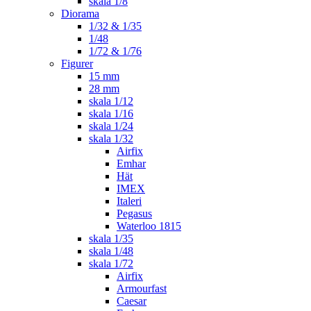
skala 1/8
Diorama
1/32 & 1/35
1/48
1/72 & 1/76
Figurer
15 mm
28 mm
skala 1/12
skala 1/16
skala 1/24
skala 1/32
Airfix
Emhar
Hät
IMEX
Italeri
Pegasus
Waterloo 1815
skala 1/35
skala 1/48
skala 1/72
Airfix
Armourfast
Caesar