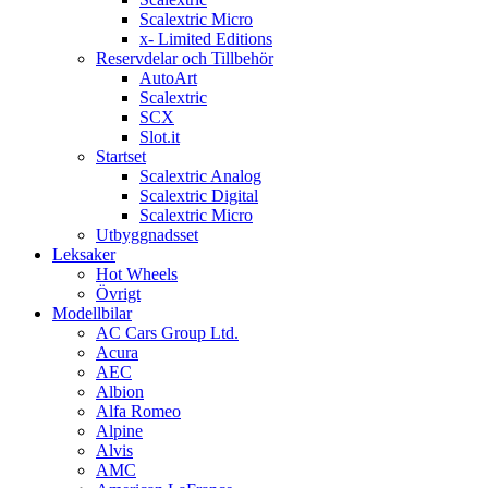
Scalextric Micro
x- Limited Editions
Reservdelar och Tillbehör
AutoArt
Scalextric
SCX
Slot.it
Startset
Scalextric Analog
Scalextric Digital
Scalextric Micro
Utbyggnadsset
Leksaker
Hot Wheels
Övrigt
Modellbilar
AC Cars Group Ltd.
Acura
AEC
Albion
Alfa Romeo
Alpine
Alvis
AMC