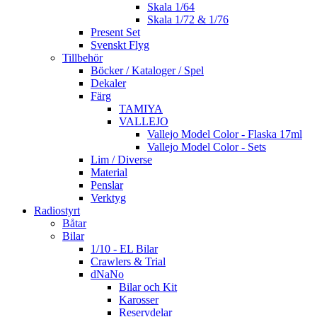
Skala 1/64
Skala 1/72 & 1/76
Present Set
Svenskt Flyg
Tillbehör
Böcker / Kataloger / Spel
Dekaler
Färg
TAMIYA
VALLEJO
Vallejo Model Color - Flaska 17ml
Vallejo Model Color - Sets
Lim / Diverse
Material
Penslar
Verktyg
Radiostyrt
Båtar
Bilar
1/10 - EL Bilar
Crawlers & Trial
dNaNo
Bilar och Kit
Karosser
Reservdelar