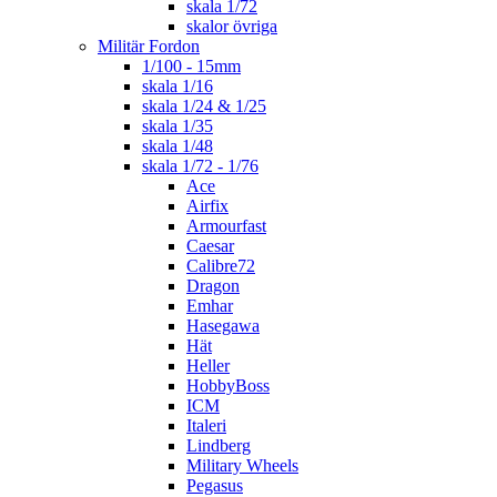
skala 1/72
skalor övriga
Militär Fordon
1/100 - 15mm
skala 1/16
skala 1/24 & 1/25
skala 1/35
skala 1/48
skala 1/72 - 1/76
Ace
Airfix
Armourfast
Caesar
Calibre72
Dragon
Emhar
Hasegawa
Hät
Heller
HobbyBoss
ICM
Italeri
Lindberg
Military Wheels
Pegasus