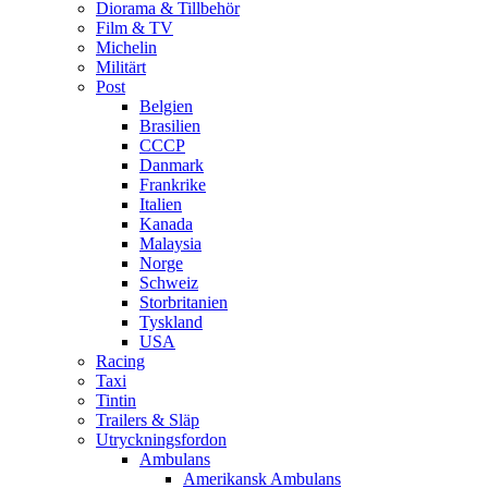
Diorama & Tillbehör
Film & TV
Michelin
Militärt
Post
Belgien
Brasilien
CCCP
Danmark
Frankrike
Italien
Kanada
Malaysia
Norge
Schweiz
Storbritanien
Tyskland
USA
Racing
Taxi
Tintin
Trailers & Släp
Utryckningsfordon
Ambulans
Amerikansk Ambulans