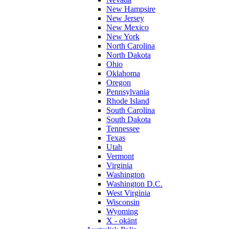
New Hampsire
New Jersey
New Mexico
New York
North Carolina
North Dakota
Ohio
Oklahoma
Oregon
Pennsylvania
Rhode Island
South Carolina
South Dakota
Tennessee
Texas
Utah
Vermont
Virginia
Washington
Washington D.C.
West Virginia
Wisconsin
Wyoming
X - okänt