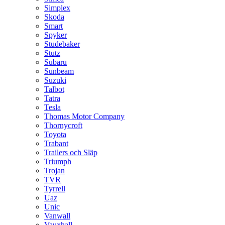
Simplex
Skoda
Smart
Spyker
Studebaker
Stutz
Subaru
Sunbeam
Suzuki
Talbot
Tatra
Tesla
Thomas Motor Company
Thornycroft
Toyota
Trabant
Trailers och Släp
Triumph
Trojan
TVR
Tyrrell
Uaz
Unic
Vanwall
Vauxhall