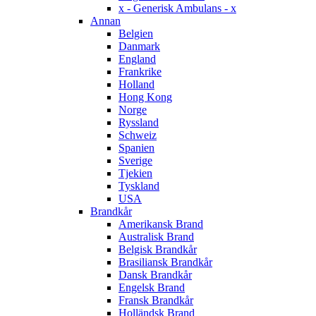
x - Generisk Ambulans - x
Annan
Belgien
Danmark
England
Frankrike
Holland
Hong Kong
Norge
Ryssland
Schweiz
Spanien
Sverige
Tjekien
Tyskland
USA
Brandkår
Amerikansk Brand
Australisk Brand
Belgisk Brandkår
Brasiliansk Brandkår
Dansk Brandkår
Engelsk Brand
Fransk Brandkår
Holländsk Brand