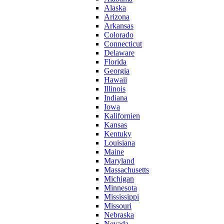
Alaska
Arizona
Arkansas
Colorado
Connecticut
Delaware
Florida
Georgia
Hawaii
Illinois
Indiana
Iowa
Kalifornien
Kansas
Kentuky
Louisiana
Maine
Maryland
Massachusetts
Michigan
Minnesota
Mississippi
Missouri
Nebraska
Nevada