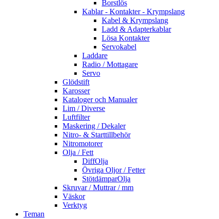
Borstlös
Kablar - Kontakter - Krympslang
Kabel & Krympslang
Ladd & Adapterkablar
Lösa Kontakter
Servokabel
Laddare
Radio / Mottagare
Servo
Glödstift
Karosser
Kataloger och Manualer
Lim / Diverse
Luftfilter
Maskering / Dekaler
Nitro- & Starttillbehör
Nitromotorer
Olja / Fett
DiffOlja
Övriga Oljor / Fetter
StötdämparOlja
Skruvar / Muttrar / mm
Väskor
Verktyg
Teman