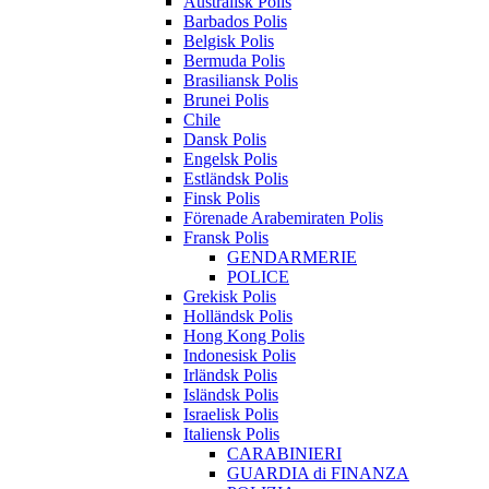
Australisk Polis
Barbados Polis
Belgisk Polis
Bermuda Polis
Brasiliansk Polis
Brunei Polis
Chile
Dansk Polis
Engelsk Polis
Estländsk Polis
Finsk Polis
Förenade Arabemiraten Polis
Fransk Polis
GENDARMERIE
POLICE
Grekisk Polis
Holländsk Polis
Hong Kong Polis
Indonesisk Polis
Irländsk Polis
Isländsk Polis
Israelisk Polis
Italiensk Polis
CARABINIERI
GUARDIA di FINANZA