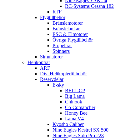
Nine Eagles YAK-54
RC-Systems Cessna 182
RTF
Flygtillbehör
Bränslemotorer
Bränsletankar
ESC & Elmotorer
Övriga Flygtillbehör
Propellrar
Spinners
Simulatorer
Helikoptrar
ARF
Div. Helikoptertillbehör
Reservdelar
E-sky
BELT-CP
Big Lama
Chinook
Co-Comancher
Honey Bee
Lama V4
Kyosho Caliber
Nine Eagles Kestrel SX 500
Nine Eagles Solo Pro 228