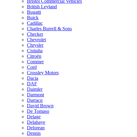
Bristol Commercial Vehicles
British Leyland
Bugatti
Buick
Cadillac
Charles Burrell & Sons
Checker
Chevrolet
Chrysler
Cisitalia
Citroën
Commer
Cord
Crossley Motors
Dacia
DAF
Daimler
Darmont
Darracq
David Brown
De Tomaso
Delage
Delahaye
Delorean
Dennis