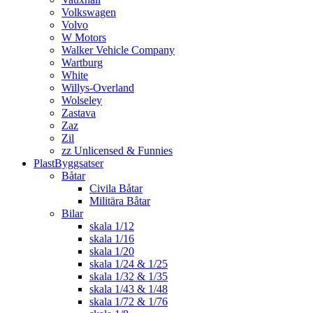
Volkswagen
Volvo
W Motors
Walker Vehicle Company
Wartburg
White
Willys-Overland
Wolseley
Zastava
Zaz
Zil
zz Unlicensed & Funnies
PlastByggsatser
Båtar
Civila Båtar
Militära Båtar
Bilar
skala 1/12
skala 1/16
skala 1/20
skala 1/24 & 1/25
skala 1/32 & 1/35
skala 1/43 & 1/48
skala 1/72 & 1/76