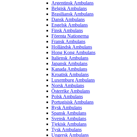
Argentinsk Ambulans
Belgisk Ambulans
Brasiliansk Ambulans
Dansk Ambulans
Engelsk Ambulans
Finsk Ambulans
Förenta Nationerna
Fransk Ambulans
Holländsk Ambulans
Hong Kong Ambulans
Italiensk Ambulans
Japansk Ambulans
Kanada Ambulans
Kroatisk Ambulans
Luxemburg Ambulans
Norsk Ambulans
Österrike Ambulans
Polsk Ambulans
Portugisisk Ambulans
Rysk Ambulans
Spansk Ambulans
Svensk Ambulans
Tjekisk Ambulans
Tysk Ambulans
Ungersk Ambulans