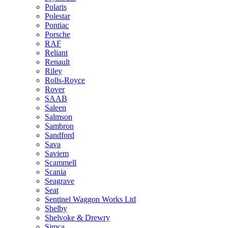
Polaris
Polestar
Pontiac
Porsche
RAF
Reliant
Renault
Riley
Rolls-Royce
Rover
SAAB
Saleen
Salmson
Sambron
Sandford
Sava
Saviem
Scammell
Scania
Seagrave
Seat
Sentinel Waggon Works Ltd
Shelby
Shelvoke & Drewry
Simca