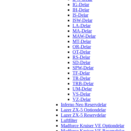
IG-Delar
IH-Delar
IS-Delar
ISW-Delar
LA-Delar
MA-Delar
MAW-Delar
MT-Delar
OR-Delar
OT-Delar
RS-Delar
SD-Delar
SPW-Delar
TF-Delar
TR-Delar
TRB-Delar
UM-Delar
VS-Delar
VZ-Delar
Inferno Neo Reservdelar
Lazer ZX-5 Optiondelar
Lazer ZX-5 Reservdelar
Luftfilter
Madforce Kruiser VE Optiondelar
Madforce Kruiser VE Reservdelar