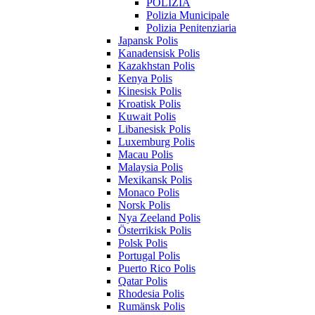
POLIZIA
Polizia Municipale
Polizia Penitenziaria
Japansk Polis
Kanadensisk Polis
Kazakhstan Polis
Kenya Polis
Kinesisk Polis
Kroatisk Polis
Kuwait Polis
Libanesisk Polis
Luxemburg Polis
Macau Polis
Malaysia Polis
Mexikansk Polis
Monaco Polis
Norsk Polis
Nya Zeeland Polis
Österrikisk Polis
Polsk Polis
Portugal Polis
Puerto Rico Polis
Qatar Polis
Rhodesia Polis
Rumänsk Polis