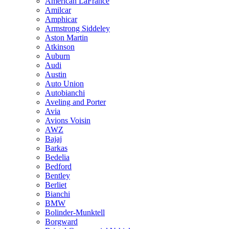
American LaFrance
Amilcar
Amphicar
Armstrong Siddeley
Aston Martin
Atkinson
Auburn
Audi
Austin
Auto Union
Autobianchi
Aveling and Porter
Avia
Avions Voisin
AWZ
Bajaj
Barkas
Bedelia
Bedford
Bentley
Berliet
Bianchi
BMW
Bolinder-Munktell
Borgward