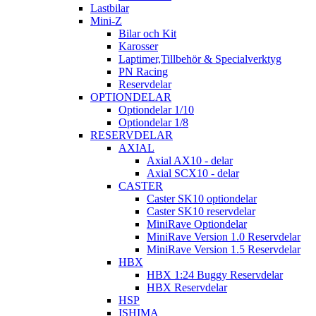
Lastbilar
Mini-Z
Bilar och Kit
Karosser
Laptimer,Tillbehör & Specialverktyg
PN Racing
Reservdelar
OPTIONDELAR
Optiondelar 1/10
Optiondelar 1/8
RESERVDELAR
AXIAL
Axial AX10 - delar
Axial SCX10 - delar
CASTER
Caster SK10 optiondelar
Caster SK10 reservdelar
MiniRave Optiondelar
MiniRave Version 1.0 Reservdelar
MiniRave Version 1.5 Reservdelar
HBX
HBX 1:24 Buggy Reservdelar
HBX Reservdelar
HSP
ISHIMA