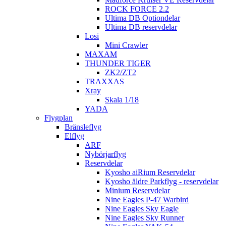
ROCK FORCE 2.2
Ultima DB Optiondelar
Ultima DB reservdelar
Losi
Mini Crawler
MAXAM
THUNDER TIGER
ZK2/ZT2
TRAXXAS
Xray
Skala 1/18
YADA
Flygplan
Bränsleflyg
Elflyg
ARF
Nybörjarflyg
Reservdelar
Kyosho aiRium Reservdelar
Kyosho äldre Parkflyg - reservdelar
Minium Reservdelar
Nine Eagles P-47 Warbird
Nine Eagles Sky Eagle
Nine Eagles Sky Runner