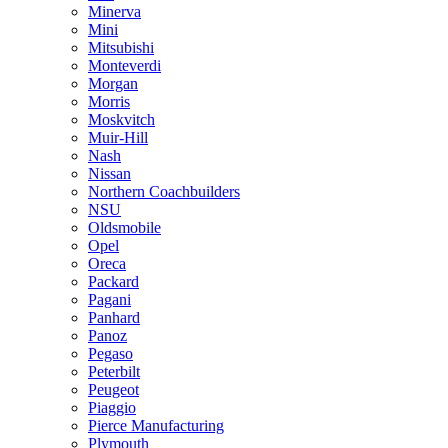
Minerva
Mini
Mitsubishi
Monteverdi
Morgan
Morris
Moskvitch
Muir-Hill
Nash
Nissan
Northern Coachbuilders
NSU
Oldsmobile
Opel
Oreca
Packard
Pagani
Panhard
Panoz
Pegaso
Peterbilt
Peugeot
Piaggio
Pierce Manufacturing
Plymouth