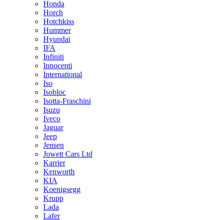
Honda
Horch
Hotchkiss
Hummer
Hyundai
IFA
Infiniti
Innocenti
International
Iso
Isobloc
Isotta-Fraschini
Isuzu
Iveco
Jaguar
Jeep
Jensen
Jowett Cars Ltd
Karrier
Kenworth
KIA
Koenigsegg
Krupp
Lada
Lafer