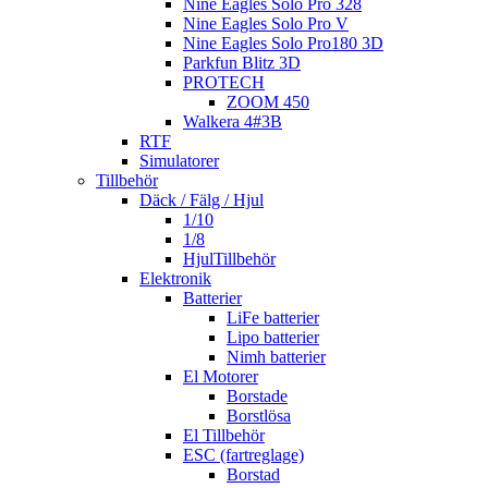
Nine Eagles Solo Pro 328
Nine Eagles Solo Pro V
Nine Eagles Solo Pro180 3D
Parkfun Blitz 3D
PROTECH
ZOOM 450
Walkera 4#3B
RTF
Simulatorer
Tillbehör
Däck / Fälg / Hjul
1/10
1/8
HjulTillbehör
Elektronik
Batterier
LiFe batterier
Lipo batterier
Nimh batterier
El Motorer
Borstade
Borstlösa
El Tillbehör
ESC (fartreglage)
Borstad