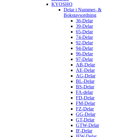
KYOSHO
Delar i Nummer- &
Bokstavsordning
36-Delar
39-Delar
65-Delar
74-Delar
92-Delar
94-Delar
96-Delar
97-Delar
AB-Delar
AE-Delar
AG-Delar
BL-Delar
BS-Delar
FA-delar
FD-Delar
FM-Delar
FZ-Delar
GG-Delar
GT-Delar
GTW-Delar
IF-Delar
IFW-Delar