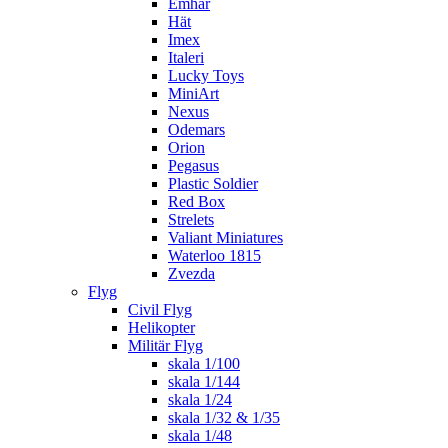
Emhar
Hät
Imex
Italeri
Lucky Toys
MiniArt
Nexus
Odemars
Orion
Pegasus
Plastic Soldier
Red Box
Strelets
Valiant Miniatures
Waterloo 1815
Zvezda
Flyg
Civil Flyg
Helikopter
Militär Flyg
skala 1/100
skala 1/144
skala 1/24
skala 1/32 & 1/35
skala 1/48