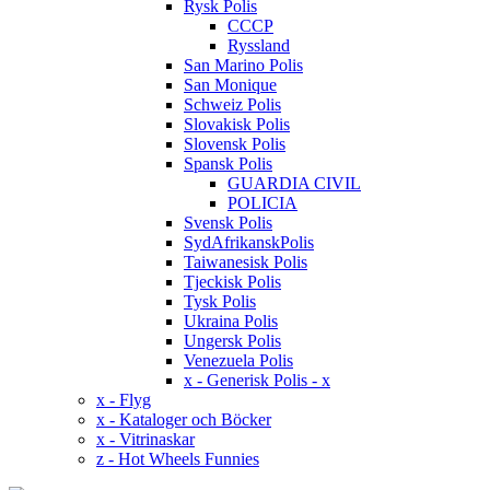
Rysk Polis
CCCP
Ryssland
San Marino Polis
San Monique
Schweiz Polis
Slovakisk Polis
Slovensk Polis
Spansk Polis
GUARDIA CIVIL
POLICIA
Svensk Polis
SydAfrikanskPolis
Taiwanesisk Polis
Tjeckisk Polis
Tysk Polis
Ukraina Polis
Ungersk Polis
Venezuela Polis
x - Generisk Polis - x
x - Flyg
x - Kataloger och Böcker
x - Vitrinaskar
z - Hot Wheels Funnies