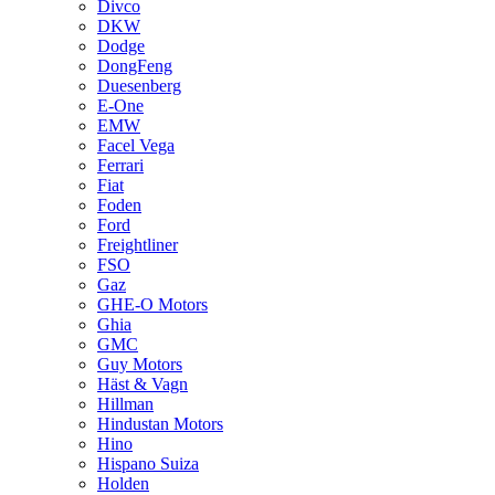
Divco
DKW
Dodge
DongFeng
Duesenberg
E-One
EMW
Facel Vega
Ferrari
Fiat
Foden
Ford
Freightliner
FSO
Gaz
GHE-O Motors
Ghia
GMC
Guy Motors
Häst & Vagn
Hillman
Hindustan Motors
Hino
Hispano Suiza
Holden