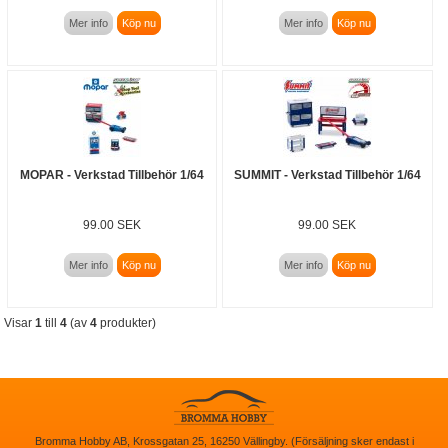
Mer info
Köp nu
Mer info
Köp nu
MOPAR - Verkstad Tillbehör 1/64
SUMMIT - Verkstad Tillbehör 1/64
99.00 SEK
99.00 SEK
Mer info
Köp nu
Mer info
Köp nu
Visar
1
till
4
(av
4
produkter)
Bromma Hobby AB, Krossgatan 25, 16250 Vällingby. (Försäljning sker endast i