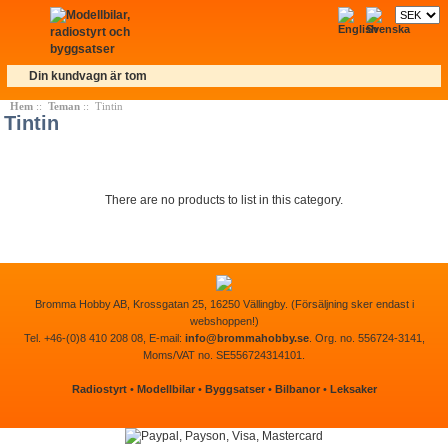
Din kundvagn är tom
Hem
::
Teman
:: Tintin
Tintin
There are no products to list in this category.
Bromma Hobby AB, Krossgatan 25, 16250 Vällingby. (Försäljning sker endast i
webshoppen!)
Tel. +46-(0)8 410 208 08, E-mail:
info@brommahobby.se
. Org. no. 556724-3141,
Moms/VAT no. SE556724314101.
Radiostyrt
•
Modellbilar
•
Byggsatser
•
Bilbanor
•
Leksaker