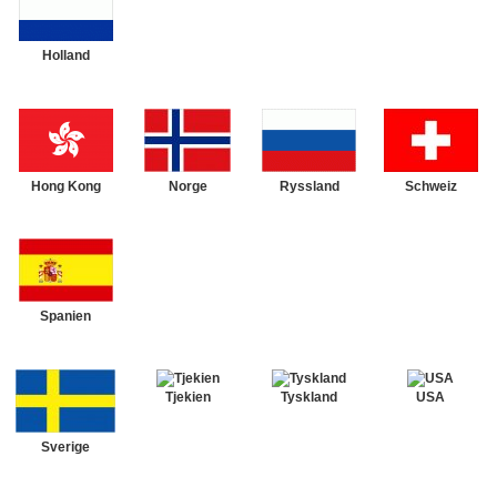
Holland
Hong Kong
Norge
Ryssland
Schweiz
Spanien
Tjekien
Tyskland
USA
Sverige