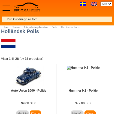
Din kundvagn är tom
Hem
::
Teman
::
Utryckningsfordon
::
Polis
:: Holländsk Polis
Holländsk Polis
Visar
1
till
28
(av
28
produkter)
Auto Union 1000 - Politie
Hummer H2 - Politie
99.00 SEK
379.00 SEK
Mer info
Köp nu
Mer info
Köp nu