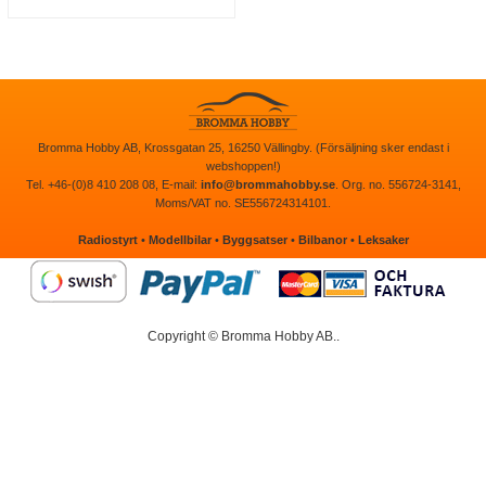
Bromma Hobby AB, Krossgatan 25, 16250 Vällingby. (Försäljning sker endast i
webshoppen!)
Tel. +46-(0)8 410 208 08, E-mail:
info@brommahobby.se
. Org. no. 556724-3141,
Moms/VAT no. SE556724314101.
Radiostyrt
•
Modellbilar
•
Byggsatser
•
Bilbanor
•
Leksaker
Copyright © Bromma Hobby AB..