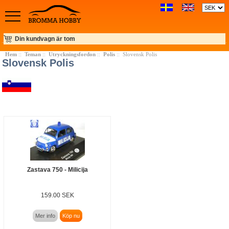
Din kundvagn är tom
Hem
::
Teman
::
Utryckningsfordon
::
Polis
:: Slovensk Polis
Slovensk Polis
Zastava 750 - Milicija
159.00 SEK
Mer info
Köp nu