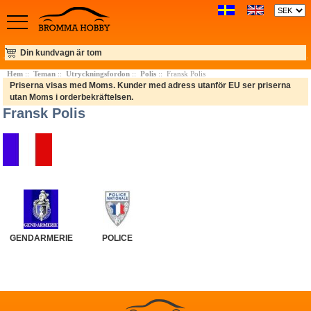
Din kundvagn är tom
Hem
::
Teman
::
Utryckningsfordon
::
Polis
:: Fransk Polis
Priserna visas med Moms. Kunder med adress utanför EU ser priserna
utan Moms i orderbekräftelsen.
Fransk Polis
GENDARMERIE
POLICE