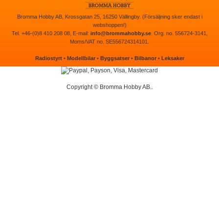
Bromma Hobby AB, Krossgatan 25, 16250 Vällingby. (Försäljning sker endast i
webshoppen!)
Tel. +46-(0)8 410 208 08, E-mail:
info@brommahobby.se
. Org. no. 556724-3141,
Moms/VAT no. SE556724314101.
Radiostyrt
•
Modellbilar
•
Byggsatser
•
Bilbanor
•
Leksaker
Copyright © Bromma Hobby AB..