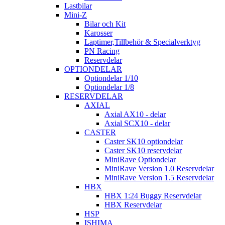
Lastbilar
Mini-Z
Bilar och Kit
Karosser
Laptimer,Tillbehör & Specialverktyg
PN Racing
Reservdelar
OPTIONDELAR
Optiondelar 1/10
Optiondelar 1/8
RESERVDELAR
AXIAL
Axial AX10 - delar
Axial SCX10 - delar
CASTER
Caster SK10 optiondelar
Caster SK10 reservdelar
MiniRave Optiondelar
MiniRave Version 1.0 Reservdelar
MiniRave Version 1.5 Reservdelar
HBX
HBX 1:24 Buggy Reservdelar
HBX Reservdelar
HSP
ISHIMA