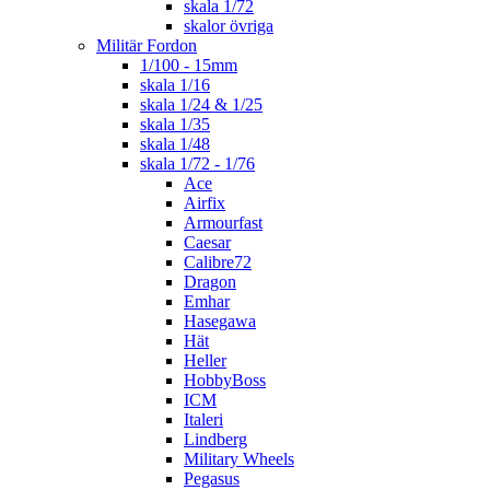
skala 1/72
skalor övriga
Militär Fordon
1/100 - 15mm
skala 1/16
skala 1/24 & 1/25
skala 1/35
skala 1/48
skala 1/72 - 1/76
Ace
Airfix
Armourfast
Caesar
Calibre72
Dragon
Emhar
Hasegawa
Hät
Heller
HobbyBoss
ICM
Italeri
Lindberg
Military Wheels
Pegasus