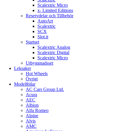
Scalextric Micro
x- Limited Editions
Reservdelar och Tillbehör
AutoArt
Scalextric
SCX
Slot.it
Startset
Scalextric Analog
Scalextric Digital
Scalextric Micro
Utbyggnadsset
Leksaker
Hot Wheels
Övrigt
Modellbilar
AC Cars Group Ltd.
Acura
AEC
Albion
Alfa Romeo
Alpine
Alvis
AMC