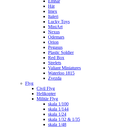
Emhar
Hät
Imex
Italeri
Lucky Toys
MiniArt
Nexus
Odemars
Orion
Pegasus
Plastic Soldier
Red Box
Strelets
Valiant Miniatures
Waterloo 1815
Zvezda
Flyg
Civil Flyg
Helikopter
Militär Flyg
skala 1/100
skala 1/144
skala 1/24
skala 1/32 & 1/35
skala 1/48