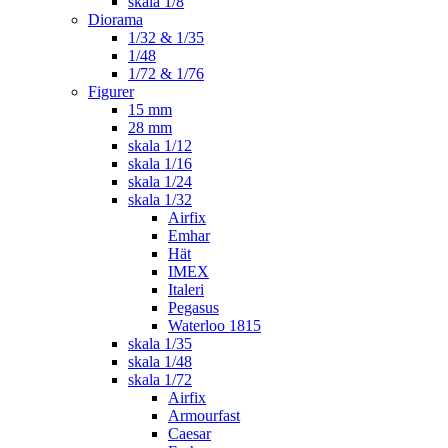
skala 1/8
Diorama
1/32 & 1/35
1/48
1/72 & 1/76
Figurer
15 mm
28 mm
skala 1/12
skala 1/16
skala 1/24
skala 1/32
Airfix
Emhar
Hät
IMEX
Italeri
Pegasus
Waterloo 1815
skala 1/35
skala 1/48
skala 1/72
Airfix
Armourfast
Caesar