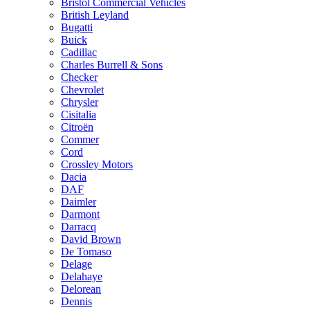
Bristol Commercial Vehicles
British Leyland
Bugatti
Buick
Cadillac
Charles Burrell & Sons
Checker
Chevrolet
Chrysler
Cisitalia
Citroën
Commer
Cord
Crossley Motors
Dacia
DAF
Daimler
Darmont
Darracq
David Brown
De Tomaso
Delage
Delahaye
Delorean
Dennis