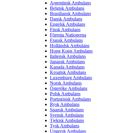
Argentinsk Ambulans
Belgisk Ambulans
Brasiliansk Ambulans
Dansk Ambulans
Engelsk Ambulans
Finsk Ambulans
Förenta Nationerna
Fransk Ambulans
Holländsk Ambulans
Hong Kong Ambulans
Italiensk Ambulans
Japansk Ambulans
Kanada Ambulans
Kroatisk Ambulans
Luxemburg Ambulans
Norsk Ambulans
Österrike Ambulans
Polsk Ambulans
Portugisisk Ambulans
Rysk Ambulans
Spansk Ambulans
Svensk Ambulans
Tjekisk Ambulans
Tysk Ambulans
Ungersk Ambulans