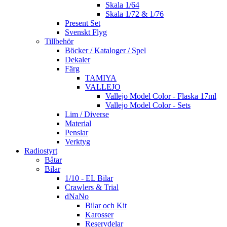
Skala 1/64
Skala 1/72 & 1/76
Present Set
Svenskt Flyg
Tillbehör
Böcker / Kataloger / Spel
Dekaler
Färg
TAMIYA
VALLEJO
Vallejo Model Color - Flaska 17ml
Vallejo Model Color - Sets
Lim / Diverse
Material
Penslar
Verktyg
Radiostyrt
Båtar
Bilar
1/10 - EL Bilar
Crawlers & Trial
dNaNo
Bilar och Kit
Karosser
Reservdelar