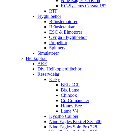
Nine Eagles YAK-54
RC-Systems Cessna 182
RTF
Flygtillbehör
Bränslemotorer
Bränsletankar
ESC & Elmotorer
Övriga Flygtillbehör
Propellrar
Spinners
Simulatorer
Helikoptrar
ARF
Div. Helikoptertillbehör
Reservdelar
E-sky
BELT-CP
Big Lama
Chinook
Co-Comancher
Honey Bee
Lama V4
Kyosho Caliber
Nine Eagles Kestrel SX 500
Nine Eagles Solo Pro 228