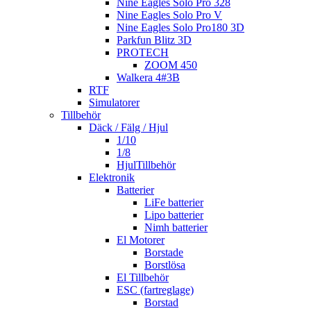
Nine Eagles Solo Pro 328
Nine Eagles Solo Pro V
Nine Eagles Solo Pro180 3D
Parkfun Blitz 3D
PROTECH
ZOOM 450
Walkera 4#3B
RTF
Simulatorer
Tillbehör
Däck / Fälg / Hjul
1/10
1/8
HjulTillbehör
Elektronik
Batterier
LiFe batterier
Lipo batterier
Nimh batterier
El Motorer
Borstade
Borstlösa
El Tillbehör
ESC (fartreglage)
Borstad