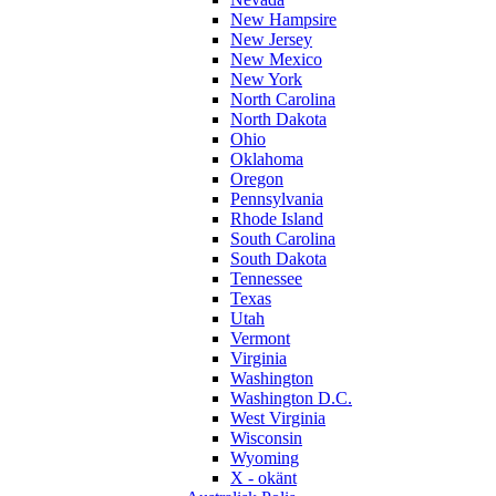
New Hampsire
New Jersey
New Mexico
New York
North Carolina
North Dakota
Ohio
Oklahoma
Oregon
Pennsylvania
Rhode Island
South Carolina
South Dakota
Tennessee
Texas
Utah
Vermont
Virginia
Washington
Washington D.C.
West Virginia
Wisconsin
Wyoming
X - okänt