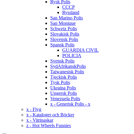
Rysk Polis
CCCP
Ryssland
San Marino Polis
San Monique
Schweiz Polis
Slovakisk Polis
Slovensk Polis
Spansk Polis
GUARDIA CIVIL
POLICIA
Svensk Polis
SydAfrikanskPolis
Taiwanesisk Polis
Tjeckisk Polis
Tysk Polis
Ukraina Polis
Ungersk Polis
Venezuela Polis
x - Generisk Polis - x
x - Flyg
x - Kataloger och Böcker
x - Vitrinaskar
z - Hot Wheels Funnies