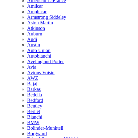
American LaFrance
Amilcar
Amphicar
Armstrong Siddeley
Aston Martin
Atkinson
Auburn
Audi
Austin
Auto Union
Autobianchi
Aveling and Porter
Avia
Avions Voisin
AWZ
Bajaj
Barkas
Bedelia
Bedford
Bentley
Berliet
Bianchi
BMW
Bolinder-Munktell
Borgward