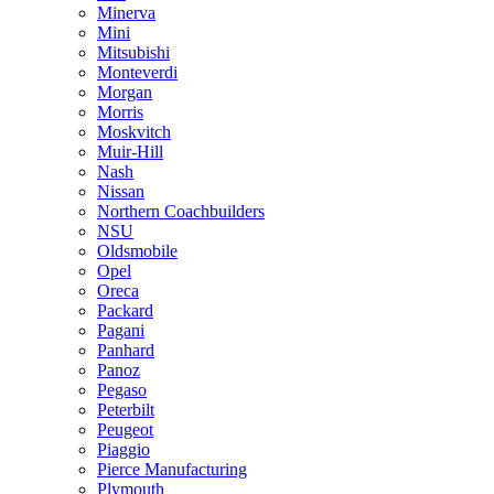
Minerva
Mini
Mitsubishi
Monteverdi
Morgan
Morris
Moskvitch
Muir-Hill
Nash
Nissan
Northern Coachbuilders
NSU
Oldsmobile
Opel
Oreca
Packard
Pagani
Panhard
Panoz
Pegaso
Peterbilt
Peugeot
Piaggio
Pierce Manufacturing
Plymouth