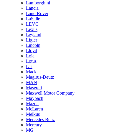
Lamborghini
Lancia
Land Rover
LaSalle
LEVC
Lexus
Leyland
Ligier
Lincoln
Lloyd
Lola
Lotus
LTi
Mack
Magirus-Deutz
MAN
Maserati
Maxwell Motor Company
Maybach
Mazda
McLaren
Melkus
Mercedes Benz
Mercury
MG