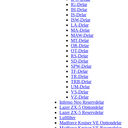
IG-Delar
IH-Delar
IS-Delar
ISW-Delar
LA-Delar
MA-Delar
MAW-Delar
MT-Delar
OR-Delar
OT-Delar
RS-Delar
SD-Delar
SPW-Delar
TF-Delar
TR-Delar
TRB-Delar
UM-Delar
VS-Delar
VZ-Delar
Inferno Neo Reservdelar
Lazer ZX-5 Optiondelar
Lazer ZX-5 Reservdelar
Luftfilter
Madforce Kruiser VE Optiondelar
Madforce Kruiser VE Reservdelar