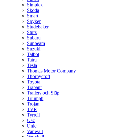
Simplex
Skoda
Smart
Spyker
Studebaker
Stutz
Subaru
Sunbeam
Suzuki
Talbot
Tatra
Tesla
Thomas Motor Company
Thornycroft
Toyota
Trabant
Trailers och Släp
Triumph
Trojan
TVR
Tyrrell
Uaz
Unic
Vanwall
Vauxhall