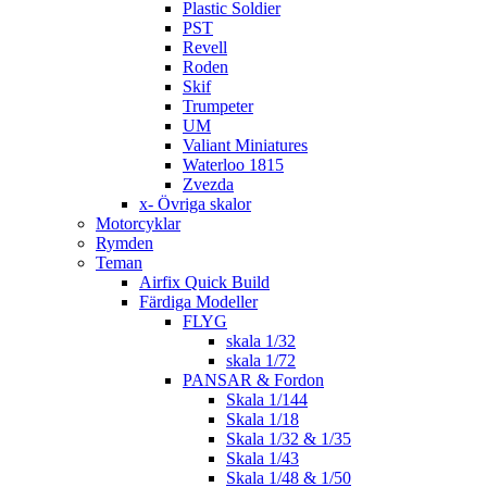
Plastic Soldier
PST
Revell
Roden
Skif
Trumpeter
UM
Valiant Miniatures
Waterloo 1815
Zvezda
x- Övriga skalor
Motorcyklar
Rymden
Teman
Airfix Quick Build
Färdiga Modeller
FLYG
skala 1/32
skala 1/72
PANSAR & Fordon
Skala 1/144
Skala 1/18
Skala 1/32 & 1/35
Skala 1/43
Skala 1/48 & 1/50