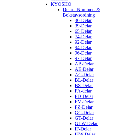
KYOSHO
Delar i Nummer- &
Bokstavsordning
36-Delar
39-Delar
65-Delar
74-Delar
92-Delar
94-Delar
96-Delar
97-Delar
AB-Delar
AE-Delar
AG-Delar
BL-Delar
BS-Delar
FA-delar
FD-Delar
FM-Delar
FZ-Delar
GG-Delar
GT-Delar
GTW-Delar
IF-Delar
IFW-Delar