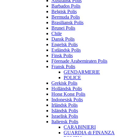
Australisk Polis
Barbados Polis
Belgisk Polis
Bermuda Polis
Brasiliansk Polis
Brunei Polis
Chile
Dansk Polis
Engelsk Polis
Estländsk Polis
Finsk Polis
Förenade Arabemiraten Polis
Fransk Polis
GENDARMERIE
POLICE
Grekisk Polis
Holländsk Polis
Hong Kong Polis
Indonesisk Polis
Irländsk Polis
Isländsk Polis
Israelisk Polis
Italiensk Polis
CARABINIERI
GUARDIA di FINANZA