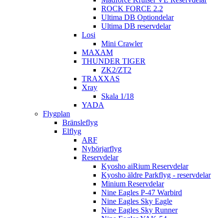
ROCK FORCE 2.2
Ultima DB Optiondelar
Ultima DB reservdelar
Losi
Mini Crawler
MAXAM
THUNDER TIGER
ZK2/ZT2
TRAXXAS
Xray
Skala 1/18
YADA
Flygplan
Bränsleflyg
Elflyg
ARF
Nybörjarflyg
Reservdelar
Kyosho aiRium Reservdelar
Kyosho äldre Parkflyg - reservdelar
Minium Reservdelar
Nine Eagles P-47 Warbird
Nine Eagles Sky Eagle
Nine Eagles Sky Runner