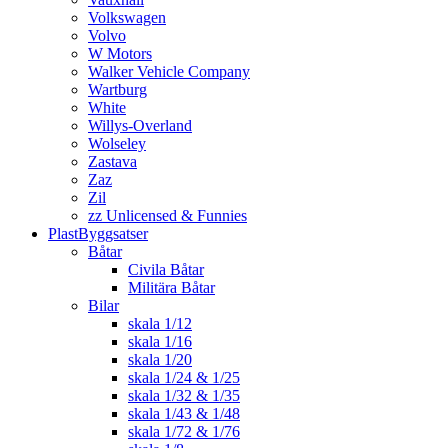
Volkswagen
Volvo
W Motors
Walker Vehicle Company
Wartburg
White
Willys-Overland
Wolseley
Zastava
Zaz
Zil
zz Unlicensed & Funnies
PlastByggsatser
Båtar
Civila Båtar
Militära Båtar
Bilar
skala 1/12
skala 1/16
skala 1/20
skala 1/24 & 1/25
skala 1/32 & 1/35
skala 1/43 & 1/48
skala 1/72 & 1/76