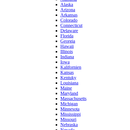
Alaska
Arizona
Arkansas
Colorado
Connecticut
Delaware
Florida
Georgia
Hawaii
Illinois
Indiana
Iowa
Kalifornien
Kansas
Kentuky
Louisiana
Maine
Maryland
Massachusetts
Michigan
Minnesota
Mississippi
Missouri
Nebraska
Nevada