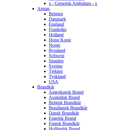
x - Generisk Ambulans - x
Annan
Belgien
Danmark
England
Frankrike
Holland
Hong Kong
Norge
Ryssland
Schweiz
Spanien
Sverige
Tjekien
Tyskland
USA
Brandkår
Amerikansk Brand
Australisk Brand
Belgisk Brandkår
Brasiliansk Brandkår
Dansk Brandkår
Engelsk Brand
Fransk Brandkår
Holländsk Brand