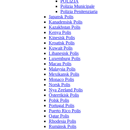
POLIZIA
Polizia Municipale
Polizia Penitenziaria
Japansk Polis
Kanadensisk Polis
Kazakhstan Polis
Kenya Polis
Kinesisk Polis
Kroatisk Polis
Kuwait Polis
Libanesisk Polis
Luxemburg Polis
Macau Polis
Malaysia Polis
Mexikansk Polis
Monaco Polis
Norsk Polis
Nya Zeeland Polis
Österrikisk Polis
Polsk Polis
Portugal Polis
Puerto Rico Polis
Qatar Polis
Rhodesia Polis
Rumänsk Polis