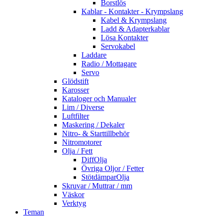
Borstlös
Kablar - Kontakter - Krympslang
Kabel & Krympslang
Ladd & Adapterkablar
Lösa Kontakter
Servokabel
Laddare
Radio / Mottagare
Servo
Glödstift
Karosser
Kataloger och Manualer
Lim / Diverse
Luftfilter
Maskering / Dekaler
Nitro- & Starttillbehör
Nitromotorer
Olja / Fett
DiffOlja
Övriga Oljor / Fetter
StötdämparOlja
Skruvar / Muttrar / mm
Väskor
Verktyg
Teman