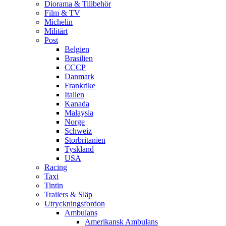
Diorama & Tillbehör
Film & TV
Michelin
Militärt
Post
Belgien
Brasilien
CCCP
Danmark
Frankrike
Italien
Kanada
Malaysia
Norge
Schweiz
Storbritanien
Tyskland
USA
Racing
Taxi
Tintin
Trailers & Släp
Utryckningsfordon
Ambulans
Amerikansk Ambulans