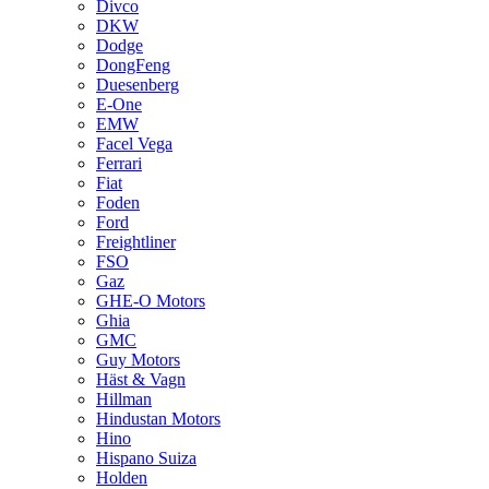
Divco
DKW
Dodge
DongFeng
Duesenberg
E-One
EMW
Facel Vega
Ferrari
Fiat
Foden
Ford
Freightliner
FSO
Gaz
GHE-O Motors
Ghia
GMC
Guy Motors
Häst & Vagn
Hillman
Hindustan Motors
Hino
Hispano Suiza
Holden