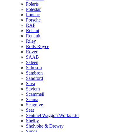
Polaris
Polestar
Pontiac
Porsche
RAF
Reliant
Renault
Riley
Rolls-Royce
Rover
SAAB
Saleen
Salmson
Sambron
Sandford
Sava
Saviem
Scammell
Scania
Seagrave
Seat
Sentinel Waggon Works Ltd
Shelby
Shelvoke & Drewry
Simca