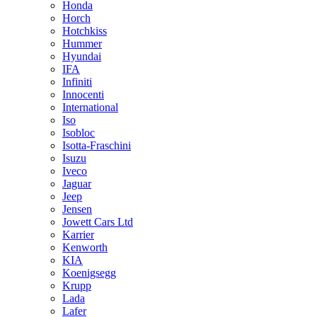
Honda
Horch
Hotchkiss
Hummer
Hyundai
IFA
Infiniti
Innocenti
International
Iso
Isobloc
Isotta-Fraschini
Isuzu
Iveco
Jaguar
Jeep
Jensen
Jowett Cars Ltd
Karrier
Kenworth
KIA
Koenigsegg
Krupp
Lada
Lafer