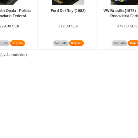
et Opala - Policia
Ford Del Rey (1982)
VW Brasilia (1975) -
oviaria Federal
Rodoviaria Fed
229.00 SEK
379.00 SEK
379.00 SEK
r info
Köp nu
Mer info
Köp nu
Mer info
Köp 
(av
4
produkter)