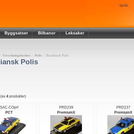
Språk:
Byggsatser
Bilbanor
Leksaker
::
Utryckningsfordon
::
Polis
:: Brasiliansk Polis
liansk Polis
(av
4
produkter)
SAC-COprf
PRD239
PRD237
PCT
PremiumX
PremiumX