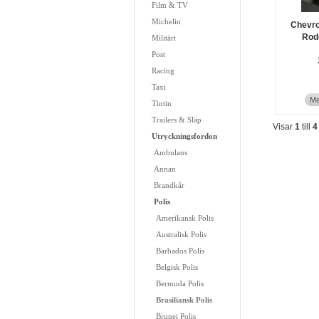
Film & TV
Michelin
Chevrol
Rod
Militärt
Post
Racing
Taxi
Me
Tintin
Trailers & Släp
Visar
1
till
4
Utryckningsfordon
Ambulans
Annan
Brandkår
Polis
Amerikansk Polis
Australisk Polis
Barbados Polis
Belgisk Polis
Bermuda Polis
Brasiliansk Polis
Brunei Polis