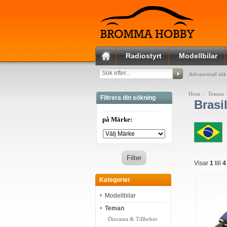
Radiostyrt
Modellbilar
Advancerad sök
Hem
::
Teman
Filtrera din sökning
Brasi
på Märke:
Visar
1
till
4
Kategorier
Modellbilar
Teman
Diorama & Tillbehör