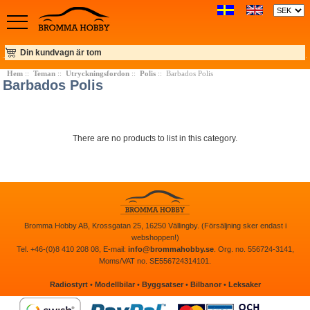
Din kundvagn är tom
Hem
::
Teman
::
Utryckningsfordon
::
Polis
:: Barbados Polis
Barbados Polis
There are no products to list in this category.
Bromma Hobby AB, Krossgatan 25, 16250 Vällingby. (Försäljning sker endast i
webshoppen!)
Tel. +46-(0)8 410 208 08, E-mail:
info@brommahobby.se
. Org. no. 556724-3141,
Moms/VAT no. SE556724314101.
Radiostyrt
•
Modellbilar
•
Byggsatser
•
Bilbanor
•
Leksaker