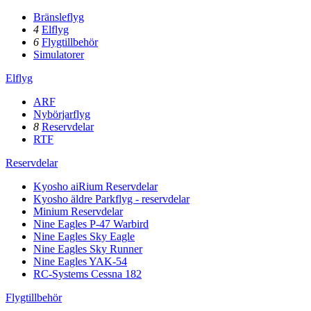
Bränsleflyg
4
Elflyg
6
Flygtillbehör
Simulatorer
Elflyg
ARF
Nybörjarflyg
8
Reservdelar
RTF
Reservdelar
Kyosho aiRium Reservdelar
Kyosho äldre Parkflyg - reservdelar
Minium Reservdelar
Nine Eagles P-47 Warbird
Nine Eagles Sky Eagle
Nine Eagles Sky Runner
Nine Eagles YAK-54
RC-Systems Cessna 182
Flygtillbehör