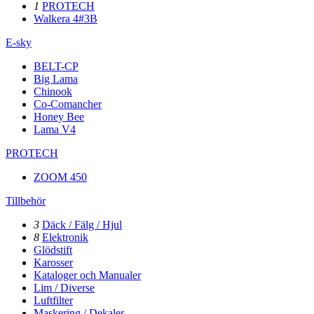
1
PROTECH
Walkera 4#3B
E-sky
BELT-CP
Big Lama
Chinook
Co-Comancher
Honey Bee
Lama V4
PROTECH
ZOOM 450
Tillbehör
3
Däck / Fälg / Hjul
8
Elektronik
Glödstift
Karosser
Kataloger och Manualer
Lim / Diverse
Luftfilter
Maskering / Dekaler