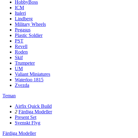
HobbyBoss
ICM
Italeri
Lindberg
Military Wheels
Pegasus
Plastic Soldier
PST
Revell
Roden
Skif
Trumpeter
UM
Valiant Miniatures
Waterloo 1815
Zvezda
Teman
Airfix Quick Build
2
Färdiga Modeller
Present Set
Svenskt Flyg
Färdiga Modeller