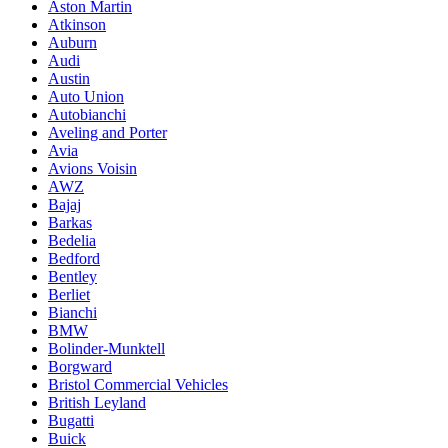
Aston Martin
Atkinson
Auburn
Audi
Austin
Auto Union
Autobianchi
Aveling and Porter
Avia
Avions Voisin
AWZ
Bajaj
Barkas
Bedelia
Bedford
Bentley
Berliet
Bianchi
BMW
Bolinder-Munktell
Borgward
Bristol Commercial Vehicles
British Leyland
Bugatti
Buick