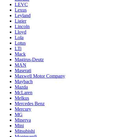
LEVC
Lexus
Leyland
Ligier
Lincoln
Lloyd
Lola
Lotus
LTi
Mack
Magirus-Deutz
MAN
Maserati
Maxwell Motor Company
Maybach
Mazda
McLaren
Melkus
Mercedes Benz
Mercury
MG
Minerva
Mini
Mitsubishi
Monteverdi