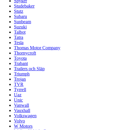
Spyker
Studebaker
Stutz
Subaru
Sunbeam
Suzuki
Talbot
Tatra
Tesla
Thomas Motor Company
Thornycroft
Toyota
Trabant
Trailers och Släp
Triumph
Trojan
TVR
Tyrrell
Uaz
Unic
Vanwall
Vauxhall
Volkswagen
Volvo
W Motors