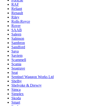
Porsche
RAF
Reliant
Renault
Riley
Rolls-Royce
Rover
SAAB
Saleen
Salmson
Sambron
Sandford
Sava
Saviem
Scammell
Scania
Seagrave
Seat
Sentinel Waggon Works Ltd
Shelby
Shelvoke & Drewry
Simca
Simplex
Skoda
Smart