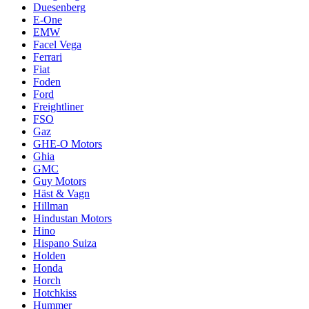
Duesenberg
E-One
EMW
Facel Vega
Ferrari
Fiat
Foden
Ford
Freightliner
FSO
Gaz
GHE-O Motors
Ghia
GMC
Guy Motors
Häst & Vagn
Hillman
Hindustan Motors
Hino
Hispano Suiza
Holden
Honda
Horch
Hotchkiss
Hummer