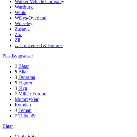
Walker Vehicle Company
Wartburg
White
Willys-Overland
Wolseley
Zastava
Zaz
Zil
zz Unlicensed & Funnies
PlastByggsatser
2
Båtar
8
Bilar
3
Diorama
9
Figurer
3
Flyg
7
Militär Fordon
Motorcyklar
Rymden
4
Teman
7
Tillbehör
Båtar
Civila Båtar