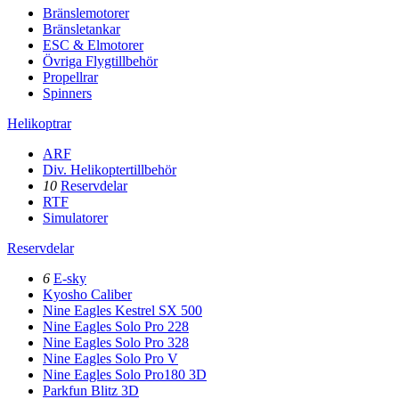
Bränslemotorer
Bränsletankar
ESC & Elmotorer
Övriga Flygtillbehör
Propellrar
Spinners
Helikoptrar
ARF
Div. Helikoptertillbehör
10
Reservdelar
RTF
Simulatorer
Reservdelar
6
E-sky
Kyosho Caliber
Nine Eagles Kestrel SX 500
Nine Eagles Solo Pro 228
Nine Eagles Solo Pro 328
Nine Eagles Solo Pro V
Nine Eagles Solo Pro180 3D
Parkfun Blitz 3D