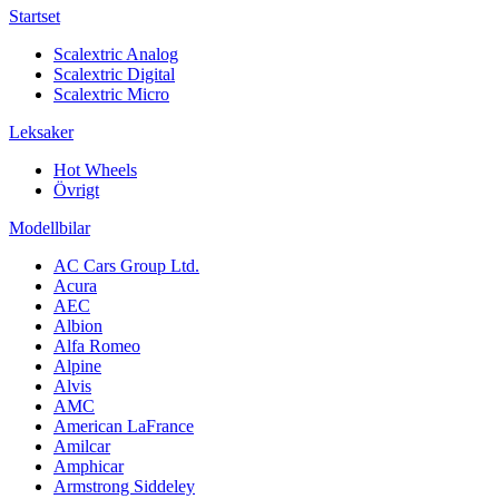
Startset
Scalextric Analog
Scalextric Digital
Scalextric Micro
Leksaker
Hot Wheels
Övrigt
Modellbilar
AC Cars Group Ltd.
Acura
AEC
Albion
Alfa Romeo
Alpine
Alvis
AMC
American LaFrance
Amilcar
Amphicar
Armstrong Siddeley