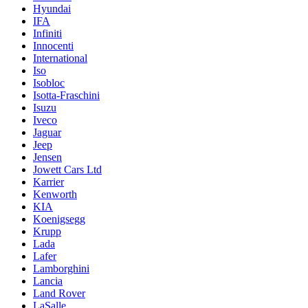
Hyundai
IFA
Infiniti
Innocenti
International
Iso
Isobloc
Isotta-Fraschini
Isuzu
Iveco
Jaguar
Jeep
Jensen
Jowett Cars Ltd
Karrier
Kenworth
KIA
Koenigsegg
Krupp
Lada
Lafer
Lamborghini
Lancia
Land Rover
LaSalle