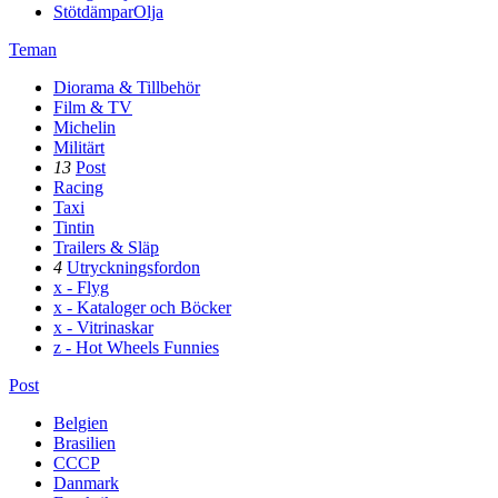
StötdämparOlja
Teman
Diorama & Tillbehör
Film & TV
Michelin
Militärt
13
Post
Racing
Taxi
Tintin
Trailers & Släp
4
Utryckningsfordon
x - Flyg
x - Kataloger och Böcker
x - Vitrinaskar
z - Hot Wheels Funnies
Post
Belgien
Brasilien
CCCP
Danmark