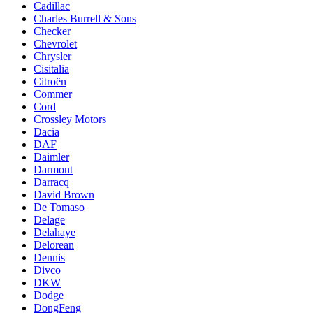
Cadillac
Charles Burrell & Sons
Checker
Chevrolet
Chrysler
Cisitalia
Citroën
Commer
Cord
Crossley Motors
Dacia
DAF
Daimler
Darmont
Darracq
David Brown
De Tomaso
Delage
Delahaye
Delorean
Dennis
Divco
DKW
Dodge
DongFeng