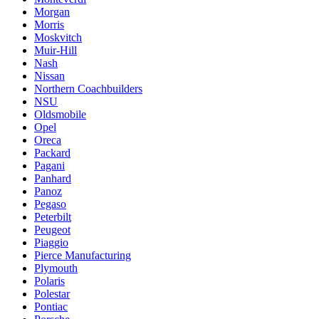
Morgan
Morris
Moskvitch
Muir-Hill
Nash
Nissan
Northern Coachbuilders
NSU
Oldsmobile
Opel
Oreca
Packard
Pagani
Panhard
Panoz
Pegaso
Peterbilt
Peugeot
Piaggio
Pierce Manufacturing
Plymouth
Polaris
Polestar
Pontiac