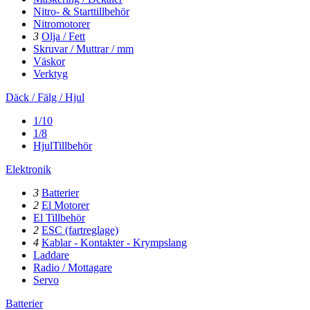
Nitro- & Starttillbehör
Nitromotorer
3
Olja / Fett
Skruvar / Muttrar / mm
Väskor
Verktyg
Däck / Fälg / Hjul
1/10
1/8
HjulTillbehör
Elektronik
3
Batterier
2
El Motorer
El Tillbehör
2
ESC (fartreglage)
4
Kablar - Kontakter - Krympslang
Laddare
Radio / Mottagare
Servo
Batterier