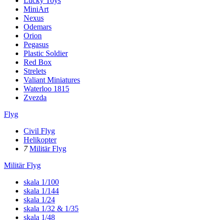
Lucky Toys
MiniArt
Nexus
Odemars
Orion
Pegasus
Plastic Soldier
Red Box
Strelets
Valiant Miniatures
Waterloo 1815
Zvezda
Flyg
Civil Flyg
Helikopter
7
Militär Flyg
Militär Flyg
skala 1/100
skala 1/144
skala 1/24
skala 1/32 & 1/35
skala 1/48