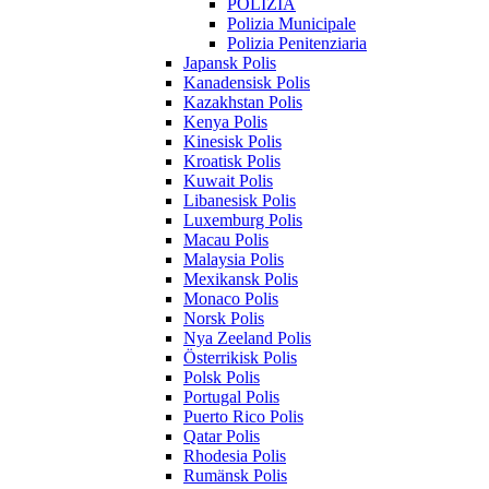
POLIZIA
Polizia Municipale
Polizia Penitenziaria
Japansk Polis
Kanadensisk Polis
Kazakhstan Polis
Kenya Polis
Kinesisk Polis
Kroatisk Polis
Kuwait Polis
Libanesisk Polis
Luxemburg Polis
Macau Polis
Malaysia Polis
Mexikansk Polis
Monaco Polis
Norsk Polis
Nya Zeeland Polis
Österrikisk Polis
Polsk Polis
Portugal Polis
Puerto Rico Polis
Qatar Polis
Rhodesia Polis
Rumänsk Polis