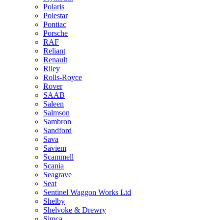
Polaris
Polestar
Pontiac
Porsche
RAF
Reliant
Renault
Riley
Rolls-Royce
Rover
SAAB
Saleen
Salmson
Sambron
Sandford
Sava
Saviem
Scammell
Scania
Seagrave
Seat
Sentinel Waggon Works Ltd
Shelby
Shelvoke & Drewry
Simca