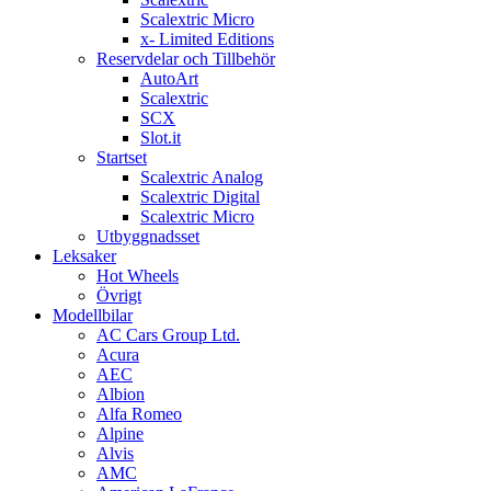
Scalextric Micro
x- Limited Editions
Reservdelar och Tillbehör
AutoArt
Scalextric
SCX
Slot.it
Startset
Scalextric Analog
Scalextric Digital
Scalextric Micro
Utbyggnadsset
Leksaker
Hot Wheels
Övrigt
Modellbilar
AC Cars Group Ltd.
Acura
AEC
Albion
Alfa Romeo
Alpine
Alvis
AMC