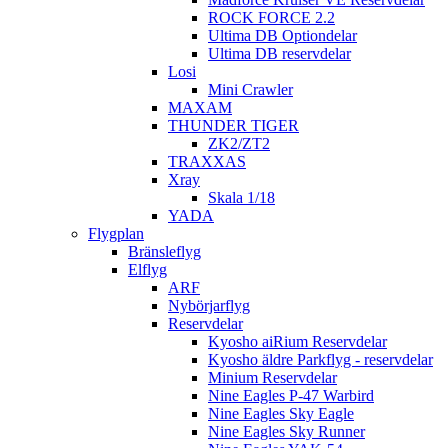
ROCK FORCE 2.2
Ultima DB Optiondelar
Ultima DB reservdelar
Losi
Mini Crawler
MAXAM
THUNDER TIGER
ZK2/ZT2
TRAXXAS
Xray
Skala 1/18
YADA
Flygplan
Bränsleflyg
Elflyg
ARF
Nybörjarflyg
Reservdelar
Kyosho aiRium Reservdelar
Kyosho äldre Parkflyg - reservdelar
Minium Reservdelar
Nine Eagles P-47 Warbird
Nine Eagles Sky Eagle
Nine Eagles Sky Runner