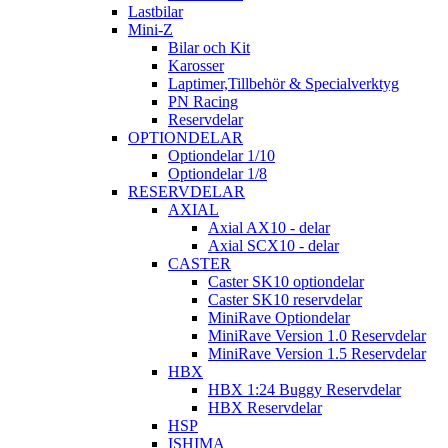
Lastbilar
Mini-Z
Bilar och Kit
Karosser
Laptimer,Tillbehör & Specialverktyg
PN Racing
Reservdelar
OPTIONDELAR
Optiondelar 1/10
Optiondelar 1/8
RESERVDELAR
AXIAL
Axial AX10 - delar
Axial SCX10 - delar
CASTER
Caster SK10 optiondelar
Caster SK10 reservdelar
MiniRave Optiondelar
MiniRave Version 1.0 Reservdelar
MiniRave Version 1.5 Reservdelar
HBX
HBX 1:24 Buggy Reservdelar
HBX Reservdelar
HSP
ISHIMA