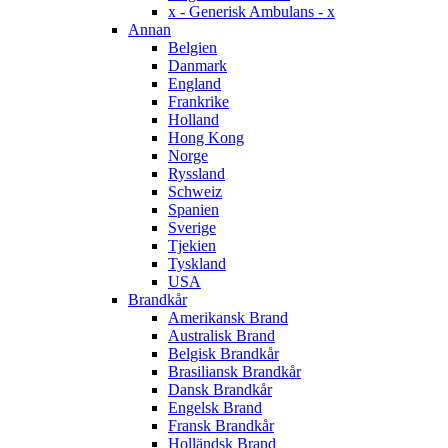
x - Generisk Ambulans - x
Annan
Belgien
Danmark
England
Frankrike
Holland
Hong Kong
Norge
Ryssland
Schweiz
Spanien
Sverige
Tjekien
Tyskland
USA
Brandkår
Amerikansk Brand
Australisk Brand
Belgisk Brandkår
Brasiliansk Brandkår
Dansk Brandkår
Engelsk Brand
Fransk Brandkår
Holländsk Brand