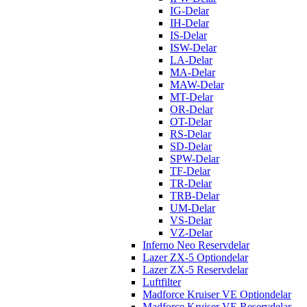
IG-Delar
IH-Delar
IS-Delar
ISW-Delar
LA-Delar
MA-Delar
MAW-Delar
MT-Delar
OR-Delar
OT-Delar
RS-Delar
SD-Delar
SPW-Delar
TF-Delar
TR-Delar
TRB-Delar
UM-Delar
VS-Delar
VZ-Delar
Inferno Neo Reservdelar
Lazer ZX-5 Optiondelar
Lazer ZX-5 Reservdelar
Luftfilter
Madforce Kruiser VE Optiondelar
Madforce Kruiser VE Reservdelar