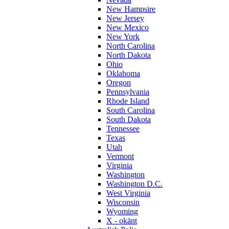
New Hampsire
New Jersey
New Mexico
New York
North Carolina
North Dakota
Ohio
Oklahoma
Oregon
Pennsylvania
Rhode Island
South Carolina
South Dakota
Tennessee
Texas
Utah
Vermont
Virginia
Washington
Washington D.C.
West Virginia
Wisconsin
Wyoming
X - okänt