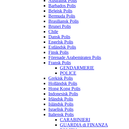
Australisk Polis
Barbados Polis
Belgisk Polis
Bermuda Polis
Brasiliansk Polis
Brunei Polis
Chile
Dansk Polis
Engelsk Polis
Estländsk Polis
Finsk Polis
Förenade Arabemiraten Polis
Fransk Polis
GENDARMERIE
POLICE
Grekisk Polis
Holländsk Polis
Hong Kong Polis
Indonesisk Polis
Irländsk Polis
Isländsk Polis
Israelisk Polis
Italiensk Polis
CARABINIERI
GUARDIA di FINANZA