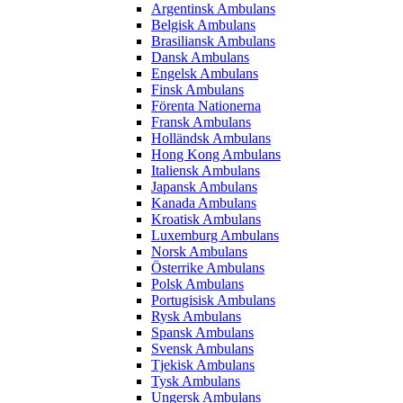
Argentinsk Ambulans
Belgisk Ambulans
Brasiliansk Ambulans
Dansk Ambulans
Engelsk Ambulans
Finsk Ambulans
Förenta Nationerna
Fransk Ambulans
Holländsk Ambulans
Hong Kong Ambulans
Italiensk Ambulans
Japansk Ambulans
Kanada Ambulans
Kroatisk Ambulans
Luxemburg Ambulans
Norsk Ambulans
Österrike Ambulans
Polsk Ambulans
Portugisisk Ambulans
Rysk Ambulans
Spansk Ambulans
Svensk Ambulans
Tjekisk Ambulans
Tysk Ambulans
Ungersk Ambulans