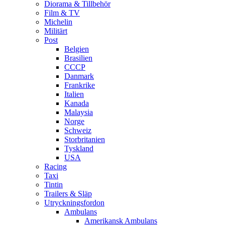
Diorama & Tillbehör
Film & TV
Michelin
Militärt
Post
Belgien
Brasilien
CCCP
Danmark
Frankrike
Italien
Kanada
Malaysia
Norge
Schweiz
Storbritanien
Tyskland
USA
Racing
Taxi
Tintin
Trailers & Släp
Utryckningsfordon
Ambulans
Amerikansk Ambulans