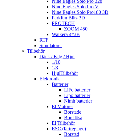
Nine Eagles Solo Pro 328
Nine Eagles Solo Pro V
Nine Eagles Solo Pro180 3D
Parkfun Blitz 3D
PROTECH
ZOOM 450
Walkera 4#3B
RTF
Simulatorer
Tillbehör
Däck / Fälg / Hjul
1/10
1/8
HjulTillbehör
Elektronik
Batterier
LiFe batterier
Lipo batterier
Nimh batterier
El Motorer
Borstade
Borstlösa
El Tillbehör
ESC (fartreglage)
Borstad