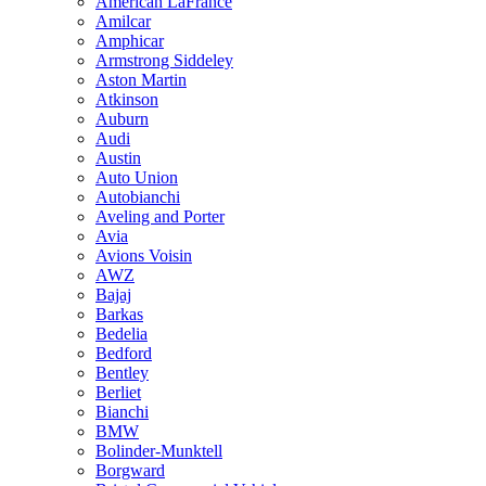
American LaFrance
Amilcar
Amphicar
Armstrong Siddeley
Aston Martin
Atkinson
Auburn
Audi
Austin
Auto Union
Autobianchi
Aveling and Porter
Avia
Avions Voisin
AWZ
Bajaj
Barkas
Bedelia
Bedford
Bentley
Berliet
Bianchi
BMW
Bolinder-Munktell
Borgward