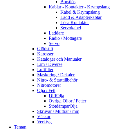
Borstlös
Kablar - Kontakter - Krympslang
Kabel & Krympslang
Ladd & Adapterkablar
Lösa Kontakter
Servokabel
Laddare
Radio / Mottagare
Servo
Glödstift
Karosser
Kataloger och Manualer
Lim / Diverse
Luftfilter
Maskering / Dekaler
Nitro- & Starttillbehör
Nitromotorer
Olja / Fett
DiffOlja
Övriga Oljor / Fetter
StötdämparOlja
Skruvar / Muttrar / mm
Väskor
Verktyg
Teman