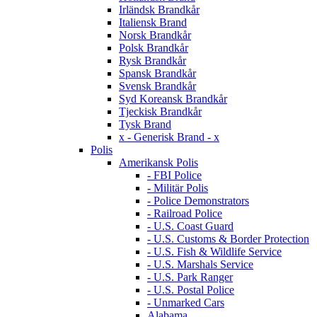
Irländsk Brandkår
Italiensk Brand
Norsk Brandkår
Polsk Brandkår
Rysk Brandkår
Spansk Brandkår
Svensk Brandkår
Syd Koreansk Brandkår
Tjeckisk Brandkår
Tysk Brand
x - Generisk Brand - x
Polis
Amerikansk Polis
- FBI Police
- Militär Polis
- Police Demonstrators
- Railroad Police
- U.S. Coast Guard
- U.S. Customs & Border Protection
- U.S. Fish & Wildlife Service
- U.S. Marshals Service
- U.S. Park Ranger
- U.S. Postal Police
- Unmarked Cars
Alabama