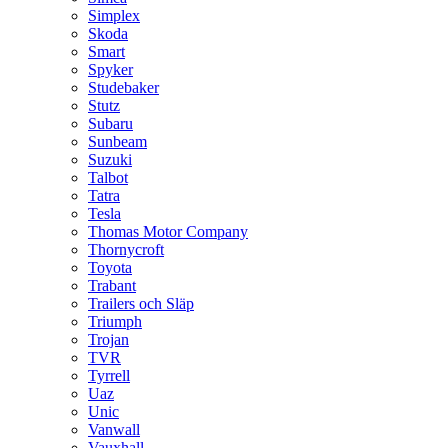
Simplex
Skoda
Smart
Spyker
Studebaker
Stutz
Subaru
Sunbeam
Suzuki
Talbot
Tatra
Tesla
Thomas Motor Company
Thornycroft
Toyota
Trabant
Trailers och Släp
Triumph
Trojan
TVR
Tyrrell
Uaz
Unic
Vanwall
Vauxhall