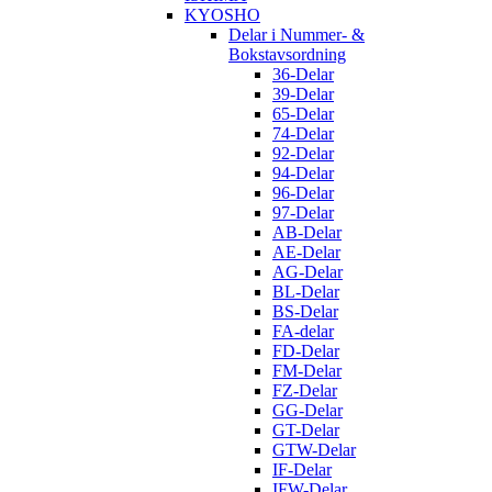
KYOSHO
Delar i Nummer- &
Bokstavsordning
36-Delar
39-Delar
65-Delar
74-Delar
92-Delar
94-Delar
96-Delar
97-Delar
AB-Delar
AE-Delar
AG-Delar
BL-Delar
BS-Delar
FA-delar
FD-Delar
FM-Delar
FZ-Delar
GG-Delar
GT-Delar
GTW-Delar
IF-Delar
IFW-Delar