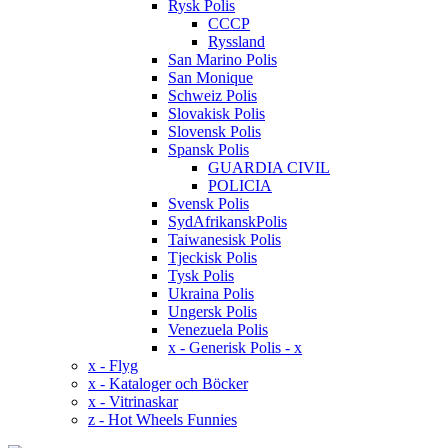
Rysk Polis
CCCP
Ryssland
San Marino Polis
San Monique
Schweiz Polis
Slovakisk Polis
Slovensk Polis
Spansk Polis
GUARDIA CIVIL
POLICIA
Svensk Polis
SydAfrikanskPolis
Taiwanesisk Polis
Tjeckisk Polis
Tysk Polis
Ukraina Polis
Ungersk Polis
Venezuela Polis
x - Generisk Polis - x
x - Flyg
x - Kataloger och Böcker
x - Vitrinaskar
z - Hot Wheels Funnies