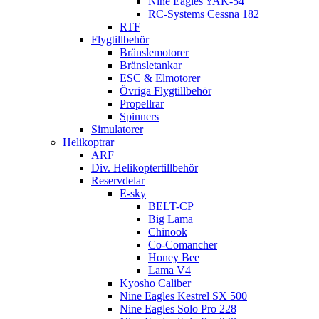
Nine Eagles YAK-54
RC-Systems Cessna 182
RTF
Flygtillbehör
Bränslemotorer
Bränsletankar
ESC & Elmotorer
Övriga Flygtillbehör
Propellrar
Spinners
Simulatorer
Helikoptrar
ARF
Div. Helikoptertillbehör
Reservdelar
E-sky
BELT-CP
Big Lama
Chinook
Co-Comancher
Honey Bee
Lama V4
Kyosho Caliber
Nine Eagles Kestrel SX 500
Nine Eagles Solo Pro 228