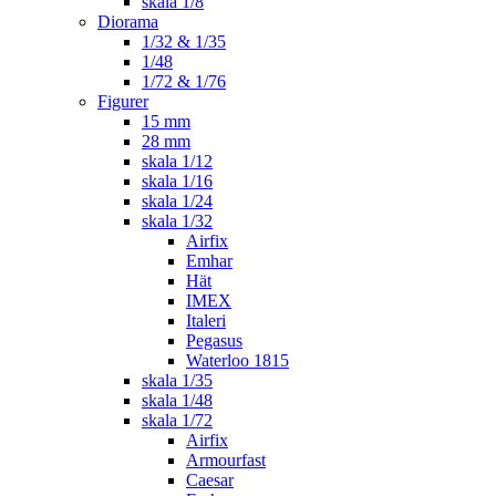
skala 1/8
Diorama
1/32 & 1/35
1/48
1/72 & 1/76
Figurer
15 mm
28 mm
skala 1/12
skala 1/16
skala 1/24
skala 1/32
Airfix
Emhar
Hät
IMEX
Italeri
Pegasus
Waterloo 1815
skala 1/35
skala 1/48
skala 1/72
Airfix
Armourfast
Caesar