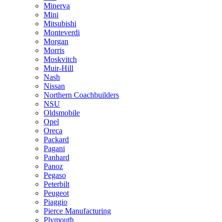
Minerva
Mini
Mitsubishi
Monteverdi
Morgan
Morris
Moskvitch
Muir-Hill
Nash
Nissan
Northern Coachbuilders
NSU
Oldsmobile
Opel
Oreca
Packard
Pagani
Panhard
Panoz
Pegaso
Peterbilt
Peugeot
Piaggio
Pierce Manufacturing
Plymouth