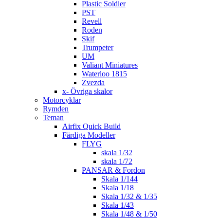
Plastic Soldier
PST
Revell
Roden
Skif
Trumpeter
UM
Valiant Miniatures
Waterloo 1815
Zvezda
x- Övriga skalor
Motorcyklar
Rymden
Teman
Airfix Quick Build
Färdiga Modeller
FLYG
skala 1/32
skala 1/72
PANSAR & Fordon
Skala 1/144
Skala 1/18
Skala 1/32 & 1/35
Skala 1/43
Skala 1/48 & 1/50