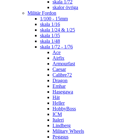
skala 1/72
skalor övriga
Militär Fordon
1/100 - 15mm
skala 1/16
skala 1/24 & 1/25
skala 1/35
skala 1/48
skala 1/72 - 1/76
Ace
Airfix
Armourfast
Caesar
Calibre72
Dragon
Emhar
Hasegawa
Hät
Heller
HobbyBoss
ICM
Italeri
Lindberg
Military Wheels
Pegasus