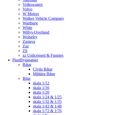
Volkswagen
Volvo
W Motors
Walker Vehicle Company
Wartburg
White
Willys-Overland
Wolseley
Zastava
Zaz
Zil
zz Unlicensed & Funnies
PlastByggsatser
Båtar
Civila Båtar
Militära Båtar
Bilar
skala 1/12
skala 1/16
skala 1/20
skala 1/24 & 1/25
skala 1/32 & 1/35
skala 1/43 & 1/48
skala 1/72 & 1/76