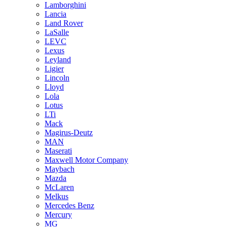
Lamborghini
Lancia
Land Rover
LaSalle
LEVC
Lexus
Leyland
Ligier
Lincoln
Lloyd
Lola
Lotus
LTi
Mack
Magirus-Deutz
MAN
Maserati
Maxwell Motor Company
Maybach
Mazda
McLaren
Melkus
Mercedes Benz
Mercury
MG