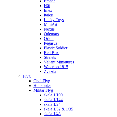
Emhar
Hät
Imex
Italeri
Lucky Toys
MiniArt
Nexus
Odemars
Orion
Pegasus
Plastic Soldier
Red Box
Strelets
Valiant Miniatures
Waterloo 1815
Zvezda
Flyg
Civil Flyg
Helikopter
Militär Flyg
skala 1/100
skala 1/144
skala 1/24
skala 1/32 & 1/35
skala 1/48