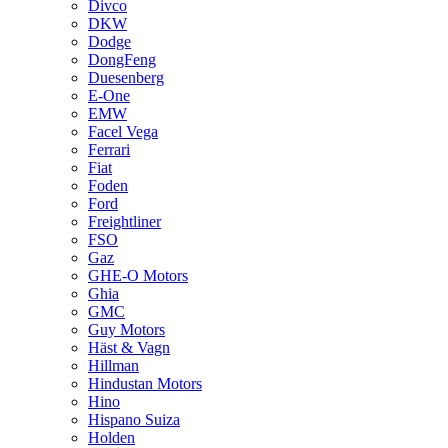
Divco
DKW
Dodge
DongFeng
Duesenberg
E-One
EMW
Facel Vega
Ferrari
Fiat
Foden
Ford
Freightliner
FSO
Gaz
GHE-O Motors
Ghia
GMC
Guy Motors
Häst & Vagn
Hillman
Hindustan Motors
Hino
Hispano Suiza
Holden