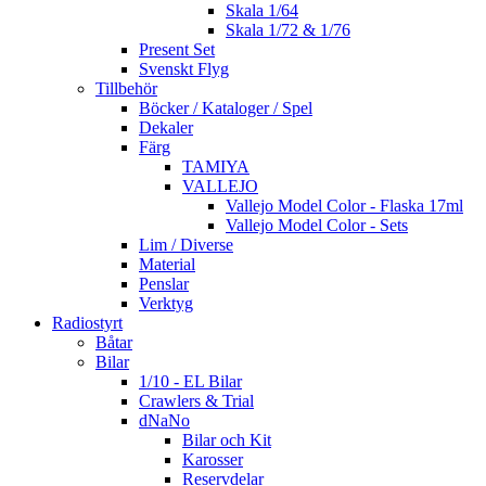
Skala 1/64
Skala 1/72 & 1/76
Present Set
Svenskt Flyg
Tillbehör
Böcker / Kataloger / Spel
Dekaler
Färg
TAMIYA
VALLEJO
Vallejo Model Color - Flaska 17ml
Vallejo Model Color - Sets
Lim / Diverse
Material
Penslar
Verktyg
Radiostyrt
Båtar
Bilar
1/10 - EL Bilar
Crawlers & Trial
dNaNo
Bilar och Kit
Karosser
Reservdelar