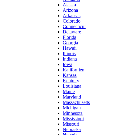
Alaska
Arizona
Arkansas
Colorado
Connecticut
Delaware
Florida
Georgia
Hawaii
Illinois
Indiana
Iowa
Kalifornien
Kansas
Kentuky
Louisiana
Maine
Maryland
Massachusetts
Michigan
Minnesota
Mississippi
Missouri
Nebraska
Nevada