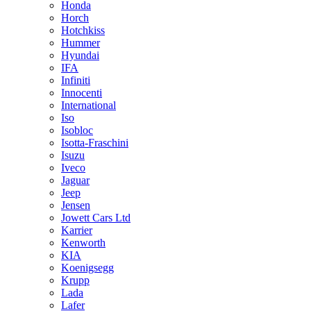
Honda
Horch
Hotchkiss
Hummer
Hyundai
IFA
Infiniti
Innocenti
International
Iso
Isobloc
Isotta-Fraschini
Isuzu
Iveco
Jaguar
Jeep
Jensen
Jowett Cars Ltd
Karrier
Kenworth
KIA
Koenigsegg
Krupp
Lada
Lafer