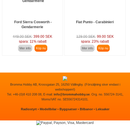
Ford Sierra Cosworth -
Fiat Punto - Carabinieri
Gendarmerie
449.00 SEK
399.00 SEK
129.00 SEK
99.00 SEK
spara: 11% rabatt
spara: 23% rabatt
Mer info
Köp nu
Mer info
Köp nu
Bromma Hobby AB, Krossgatan 25, 16250 Vällingby. (Försäljning sker endast i
webshoppen!)
Tel. +46-(0)8 410 208 08, E-mail:
info@brommahobby.se
. Org. no. 556724-3141,
Moms/VAT no. SE556724314101.
Radiostyrt
•
Modellbilar
•
Byggsatser
•
Bilbanor
•
Leksaker