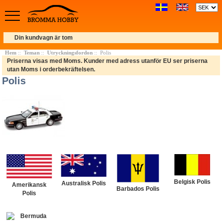
Din kundvagn är tom
Hem
::
Teman
::
Utryckningsfordon
:: Polis
Priserna visas med Moms. Kunder med adress utanför EU ser priserna
utan Moms i orderbekräftelsen.
Polis
Belgisk Polis
Australisk Polis
Amerikansk
Barbados Polis
Polis